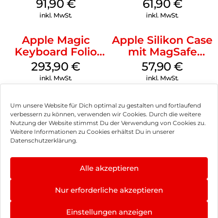
iPhone 15 Pro
91,90
€
61,90
€
MagSafe Schwarz
inkl. MwSt.
inkl. MwSt.
Apple Magic
Apple Silikon Case
Keyboard Folio
mit MagSafe
iPad 10.9″ (10.Gen.)
iPhone 14 Pro
293,90
€
57,90
€
Weiß
(PRODUCT)RED
inkl. MwSt.
inkl. MwSt.
Um unsere Website für Dich optimal zu gestalten und fortlaufend
verbessern zu können, verwenden wir Cookies. Durch die weitere
Nutzung der Website stimmst Du der Verwendung von Cookies zu.
Impressum
Weitere Informationen zu Cookies erhältst Du in unserer
Datenschutzerklärung.
AGB
Datenschutz
Alle akzeptieren
Vertrag widerrufen
Nur erforderliche akzeptieren
Hinweis zur Batterieentsorgung
Einstellungen anzeigen