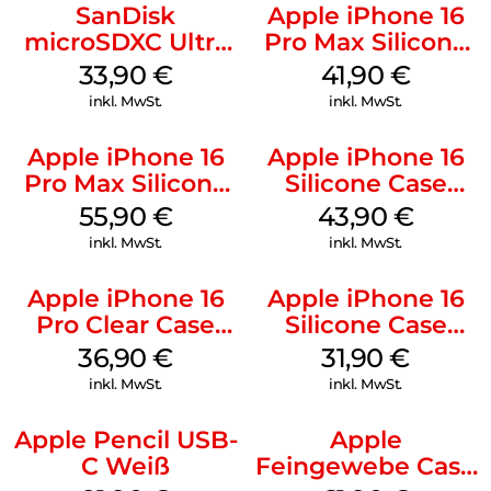
SanDisk
Apple iPhone 16
microSDXC Ultra
Pro Max Silicone
128 GB + Adapter
Case MagSafe
33,90
€
41,90
€
Mobile
Ultramarine
inkl. MwSt.
inkl. MwSt.
Apple iPhone 16
Apple iPhone 16
Pro Max Silicone
Silicone Case
Case MagSafe
MagSafe Plum
55,90
€
43,90
€
Stone Gray
inkl. MwSt.
inkl. MwSt.
Apple iPhone 16
Apple iPhone 16
Pro Clear Case
Silicone Case
MagSafe
MagSafe Fuchsia
36,90
€
31,90
€
Transparent
inkl. MwSt.
inkl. MwSt.
Apple Pencil USB-
Apple
C Weiß
Feingewebe Case