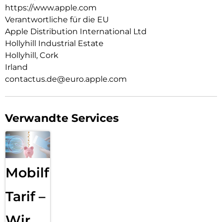
leg es auf dein Qi2 oder Qi zertifiziertes Ladegerät.
https://www.apple.com
Verantwortliche für die EU
Wie jedes von Apple entwickelte Case durchläuft es im Laufe
Apple Distribution International Ltd
des Design‑ und Fertigungs­prozesses Tausende von
Teststunden. Deshalb sieht es nicht nur großartig aus,
Hollyhill Industrial Estate
sondern ist auch dafür gemacht, dein iPhone vor Kratzern
Hollyhill, Cork
und bei Stürzen zu schützen.
Irland
contactus.de@euro.apple.com
Verwandte Services
Mobilfunk
Tarif –
Wir