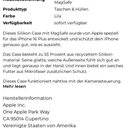
MagSafe
Produkttyp
Taschen & Hüllen
Farbe
Lila
Verfügbarkeit
sofort verfügbar
Dieses Silikon Case mit MagSafe wurde von Apple speziell
für das iPhone 16 Plus entwickelt und schützt dein iPhone
genauso gut, wie es aussieht.
Das Case besteht zu 55 Prozent aus recyceltem Silikon­
material. Seine glatte, weiche Außenseite fühlt sich gut an
und liegt genauso in der Hand. Und innen bietet ein weiches
Futter aus Mikrofaser zusätzlichen Schutz.
Dieses Case funktioniert nahtlos mit der Kamera­steuerung.
Mehr lesen
Es hat eine Saphir­kappe mit einer leitenden Schicht, die die
Bewegungen deines Fingers auf dem Case zur Kamera­
Herstellerinformation
steuerung erkennen kann.
Apple Inc.
Mit integrierten Magneten, die sich perfekt am iPhone 16
One Apple Park Way
Plus ausrichten, hält das Case ganz einfach und sorgt für
CA 95014 Cupertino
schnelleres kabel­loses Laden. Lass dein iPhone beim Laden
einfach im Case und docke dein MagSafe Ladegerät an oder
Vereinigte Staaten von Amerika