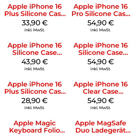
Apple iPhone 16
Apple iPhone 16
Plus Silicone Case
Pro Silicone Case
MagSafe Lake
MagSafe Black
33,90
€
54,90
€
Green
inkl. MwSt.
inkl. MwSt.
Apple iPhone 16
Apple iPhone 16
Silicone Case
Silicone Case
MagSafe Plum
MagSafe Lake
43,90
€
54,90
€
Green
inkl. MwSt.
inkl. MwSt.
Apple iPhone 16
Apple iPhone 16
Plus Silicone Case
Clear Case
MagSafe Black
MagSafe
28,90
€
54,90
€
Transparent
inkl. MwSt.
inkl. MwSt.
Apple Magic
Apple MagSafe
Keyboard Folio
Duo Ladegerät