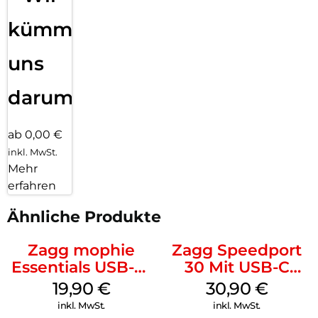
kümmern
uns
darum!
ab 0,00 €
inkl. MwSt.
Mehr
erfahren
Ähnliche Produkte
Zagg mophie
Zagg Speedport
Essentials USB-C-
30 Mit USB-C
20W Charger PD
Kabel Weiß
19,90
€
30,90
€
Weiß
inkl. MwSt.
inkl. MwSt.