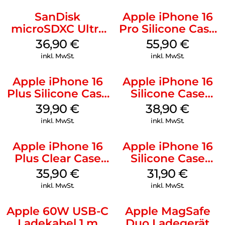
SanDisk
Apple iPhone 16
microSDXC Ultra
Pro Silicone Case
128 GB + Adapter
MagSafe Stone
36,90
€
55,90
€
Mobile
Gray
inkl. MwSt.
inkl. MwSt.
Apple iPhone 16
Apple iPhone 16
Plus Silicone Case
Silicone Case
MagSafe Plum
MagSafe
39,90
€
38,90
€
Ultramarine
inkl. MwSt.
inkl. MwSt.
Apple iPhone 16
Apple iPhone 16
Plus Clear Case
Silicone Case
MagSafe
MagSafe Fuchsia
35,90
€
31,90
€
Transparent
inkl. MwSt.
inkl. MwSt.
Apple 60W USB-C
Apple MagSafe
Ladekabel 1 m
Duo Ladegerät