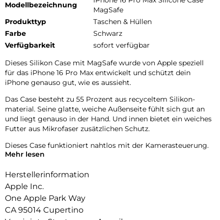
iPhone 16 Pro Max Silicone Case
Modellbezeichnung
MagSafe
Produkttyp
Taschen & Hüllen
Farbe
Schwarz
Verfügbarkeit
sofort verfügbar
Dieses Silikon Case mit MagSafe wurde von Apple speziell
für das iPhone 16 Pro Max entwickelt und schützt dein
iPhone genauso gut, wie es aussieht.
Das Case besteht zu 55 Prozent aus recyceltem Silikon­
material. Seine glatte, weiche Außenseite fühlt sich gut an
und liegt genauso in der Hand. Und innen bietet ein weiches
Futter aus Mikrofaser zusätzlichen Schutz.
Dieses Case funktioniert nahtlos mit der Kamera­steuerung.
Mehr lesen
Es hat eine Saphir­kappe mit einer leitenden Schicht, die die
Bewegungen deines Fingers auf dem Case zur Kamera­
Herstellerinformation
steuerung erkennen kann.
Apple Inc.
Mit integrierten Magneten, die sich perfekt am iPhone 16 Pro
One Apple Park Way
Max ausrichten, hält das Case ganz einfach und sorgt für
CA 95014 Cupertino
schnelleres kabelloses Laden. Lass dein iPhone beim Laden