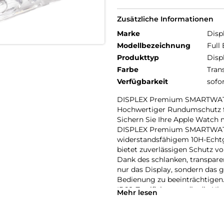
Zusätzliche Informationen
Marke
Disp
Modellbezeichnung
Full
Produkttyp
Disp
Farbe
Tran
Verfügbarkeit
sofo
DISPLEX Premium SMARTWAT
Hochwertiger Rundumschutz f
Sichern Sie Ihre Apple Watch 
DISPLEX Premium SMARTWATC
widerstandsfähigem 10H-Echtgl
bietet zuverlässigen Schutz vo
Dank des schlanken, transpar
nur das Display, sondern das 
Bedienung zu beeinträchtigen.
IP68-Zertifizierung, die die Uh
Mehr lesen
sportliche Aktivitäten, Outdo
Eine High-Tech-Anti-Fingerpr
erleichtert die Reinigung, wäh