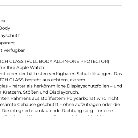
lex
 Body
layschutz
sparent
rt verfügbar
CH GLASS (FULL BODY ALL-IN-ONE PROTECTOR)
ür Ihre Apple Watch
mit einer der härtesten verfügbaren Schutzlösungen: Das
H GLASS besteht aus echtem, extrem
as – härter als herkömmliche Displayschutzfolien – und
r Kratzern, Stößen und Displaybruch.
enten Rahmens aus stoßfestem Polycarbonat wird nicht
gesamte Gehäuse geschützt – ohne aufzutragen oder die
 Die integrierte umlaufende Dichtung sorgt für eine
r effektiv vor Wasser und Staub schützt – ideal für
or-Einsätze und den täglichen Gebrauch.
int-Beschichtung reduziert Fingerabdrücke und
rend die reaktionsschnelle Touch- und Button-