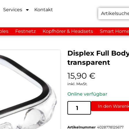
Services
Kontakt
bles
Festnetz
Kopfhörer & Headsets
Smart Hom
Displex Full Bod
transparent
15,90
€
inkl. MwSt.
Online verfügbar
In den Waren
Artikelnummer
4028778125677