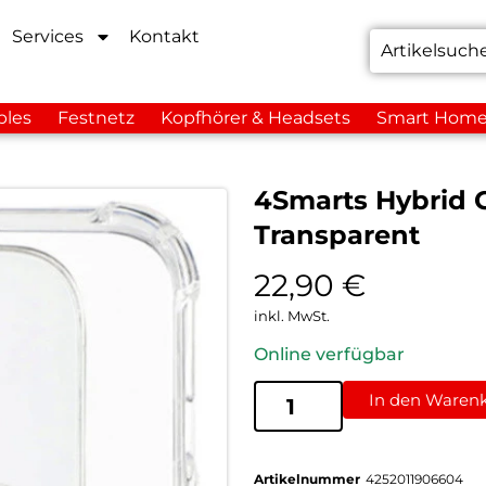
Services
Kontakt
bles
Festnetz
Kopfhörer & Headsets
Smart Hom
4Smarts Hybrid C
Transparent
22,90
€
inkl. MwSt.
Online verfügbar
In den Waren
Artikelnummer
4252011906604