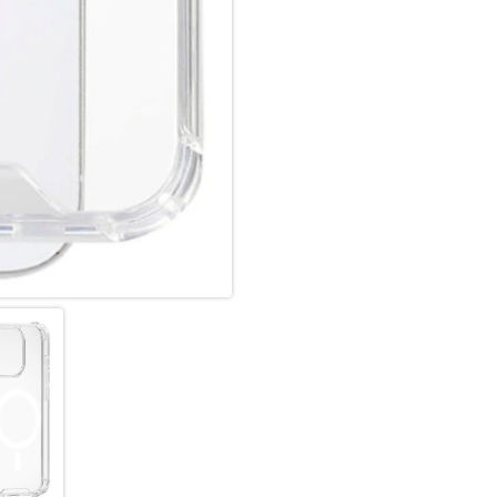
TRANSPARENTE ELEGANZ:
Unsere transparente iPhone 15
Design. Mit ihrem transparent
sichtbar, ohne Kompromisse b
Schutz, der das ästhetische E
PASSGENAU & FUNKTIONAL:
Diese passgenaue Hülle für das
auf alle Anschlüsse, Tasten un
leicht. Durchdachte Öffnunge
Bedienkomfort. Die integriert
Schlüsselbändern, damit das Ge