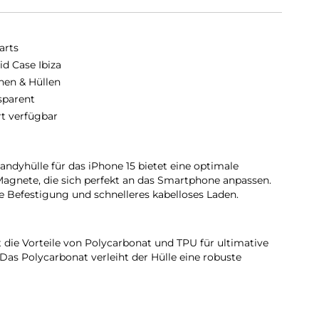
arts
id Case Ibiza
hen & Hüllen
sparent
rt verfügbar
dyhülle für das iPhone 15 bietet eine optimale
Magnete, die sich perfekt an das Smartphone anpassen.
 Befestigung und schnelleres kabelloses Laden.
 die Vorteile von Polycarbonat und TPU für ultimative
Das Polycarbonat verleiht der Hülle eine robuste
zern und Abnutzung, während das TPU die Fähigkeit
orbieren und das Handy vor versehentlichen Stürzen zu