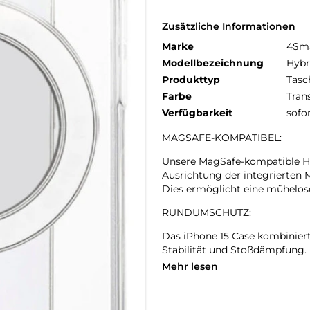
Zusätzliche Informationen
Marke
4Sm
Modellbezeichnung
Hybr
Produkttyp
Tasc
Farbe
Tran
Verfügbarkeit
sofo
MAGSAFE-KOMPATIBEL:
Unsere MagSafe-kompatible Han
Ausrichtung der integrierten 
Dies ermöglicht eine mühelose
RUNDUMSCHUTZ:
Das iPhone 15 Case kombiniert
Stabilität und Stoßdämpfung. 
Struktur und schützt vor Krat
Mehr lesen
besitzt, Stöße effektiv zu abs
schützen.