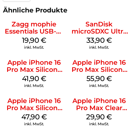
Ähnliche Produkte
Zagg mophie
SanDisk
Essentials USB-C-
microSDXC Ultra
20W Charger PD
128 GB + Adapter
19,90
€
33,90
€
Weiß
Mobile
inkl. MwSt.
inkl. MwSt.
Apple iPhone 16
Apple iPhone 16
Pro Max Silicone
Pro Max Silicone
Case MagSafe
Case MagSafe
41,90
€
55,90
€
Ultramarine
Stone Gray
inkl. MwSt.
inkl. MwSt.
Apple iPhone 16
Apple iPhone 16
Pro Max Silicone
Pro Max Clear
Case MagSafe
Case MagSafe
47,90
€
29,90
€
Black
Transparent
inkl. MwSt.
inkl. MwSt.