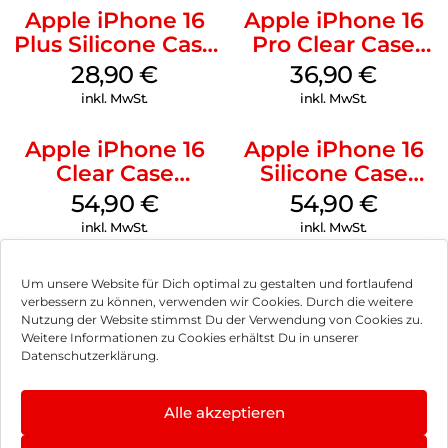
Apple iPhone 16
Apple iPhone 16
Plus Silicone Case
Pro Clear Case
MagSafe Black
MagSafe
28,90
€
36,90
€
Transparent
inkl. MwSt.
inkl. MwSt.
Apple iPhone 16
Apple iPhone 16
Clear Case
Silicone Case
MagSafe
MagSafe Black
54,90
€
54,90
€
Transparent
inkl. MwSt.
inkl. MwSt.
Um unsere Website für Dich optimal zu gestalten und fortlaufend
verbessern zu können, verwenden wir Cookies. Durch die weitere
Nutzung der Website stimmst Du der Verwendung von Cookies zu.
Impressum
Weitere Informationen zu Cookies erhältst Du in unserer
Datenschutzerklärung.
AGB
Datenschutz
Alle akzeptieren
Vertrag widerrufen