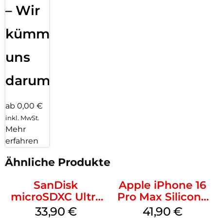
– Wir
kümmern
uns
darum!
ab 0,00 €
inkl. MwSt.
Mehr
erfahren
Ähnliche Produkte
SanDisk
Apple iPhone 16
microSDXC Ultra
Pro Max Silicone
128 GB + Adapter
Case MagSafe
33,90
€
41,90
€