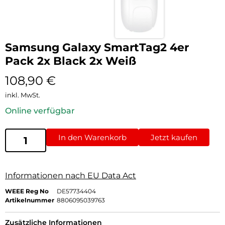
Samsung Galaxy SmartTag2 4er
Pack 2x Black 2x Weiß
108,90
€
inkl. MwSt.
Online verfügbar
In den Warenkorb
Jetzt kaufen
Informationen nach EU Data Act
WEEE Reg No
DE57734404
Artikelnummer
8806095039763
Zusätzliche Informationen