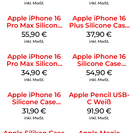
Mobile
Ultramarine
inkl. MwSt.
inkl. MwSt.
Apple iPhone 16
Apple iPhone 16
Pro Max Silicone
Plus Silicone Case
Case MagSafe
MagSafe Lake
55,90
€
37,90
€
Stone Gray
Green
inkl. MwSt.
inkl. MwSt.
Apple iPhone 16
Apple iPhone 16
Pro Max Silicone
Silicone Case
Case MagSafe
MagSafe Black
34,90
€
54,90
€
Denim
inkl. MwSt.
inkl. MwSt.
Apple iPhone 16
Apple Pencil USB-
Silicone Case
C Weiß
MagSafe Fuchsia
31,90
€
91,90
€
inkl. MwSt.
inkl. MwSt.