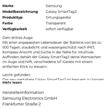
Marke
Samsung
Modellbezeichnung
Galaxy SmartTag2
Produkttyp
Ortungsgeräte
Farbe
Transparent
Verfügbarkeit
sofort verfügbar
Dein drittes Auge:
Mit einer angepassten Lebensdauer der Batterie von bis zu
500 Tagen, staubdicht und wassergeschützt nach IP67,
Kompass-Ansicht und Suche in der Nähe für intuitives
Auffinden, behält der Galaxy SmartTag2 deine Wertsachen
im Auge und hilft, verschiedene IoT-Geräte mit einem
einfachen Klick zu steuern.
Leicht gefunden:
Der neu gestaltete Galaxy SmartTag2 ist bequem zu taggen
Mehr lesen
und zu tragen. Er ist staubdicht und wassergeschützt nach
IP67, ermöglicht den Fernzugriff auf deine IoT-Geräte und
Herstellerinformation
hält bis zu 500 Tage oder sogar bis zu 40 % länger im
Samsung Electronics GmbH
Energiesparmodus.
Frankfurter Straße 2
Auf Nummer sicher: