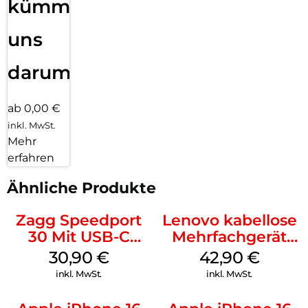
kümmern
uns
darum!
ab 0,00 €
inkl. MwSt.
Mehr
erfahren
Ähnliche Produkte
Zagg Speedport
Lenovo kabellose
30 Mit USB-C
Mehrfachgerät
Kabel Weiß
Luna Grey
30,90
€
42,90
€
inkl. MwSt.
inkl. MwSt.