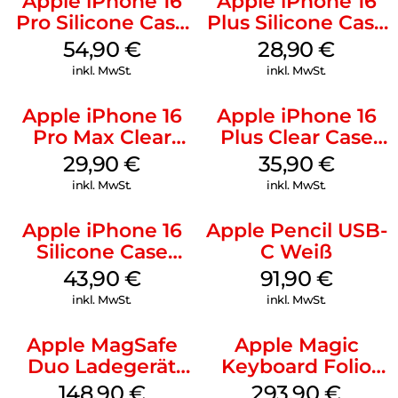
Apple iPhone 16
Apple iPhone 16
Pro Silicone Case
Plus Silicone Case
MagSafe Black
MagSafe Black
54,90
€
28,90
€
inkl. MwSt.
inkl. MwSt.
Apple iPhone 16
Apple iPhone 16
Pro Max Clear
Plus Clear Case
Case MagSafe
MagSafe
29,90
€
35,90
€
Transparent
Transparent
inkl. MwSt.
inkl. MwSt.
Apple iPhone 16
Apple Pencil USB-
Silicone Case
C Weiß
MagSafe Plum
43,90
€
91,90
€
inkl. MwSt.
inkl. MwSt.
Apple MagSafe
Apple Magic
Duo Ladegerät
Keyboard Folio
Weiß
iPad 10.9″ (10.Gen.)
148,90
€
293,90
€