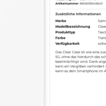
Artikelnummer
8806095546643
Zusätzliche Informationen
Marke
Sam
Modellbezeichnung
Clea
Produkttyp
Tasc
Farbe
Tran
Verfügbarkeit
sofo
Das Clear Case ist wie eine zu
5G, ohne das hierdurch das sc
beeinträchtigt wird. Dank ang
kann ein Vergilben verhindert
kann es dein Smartphone im A