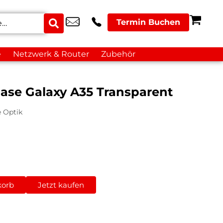
Termin Buchen
e
Netzwerk & Router
Zubehör
ase Galaxy A35 Transparent
e Optik
korb
Jetzt kaufen