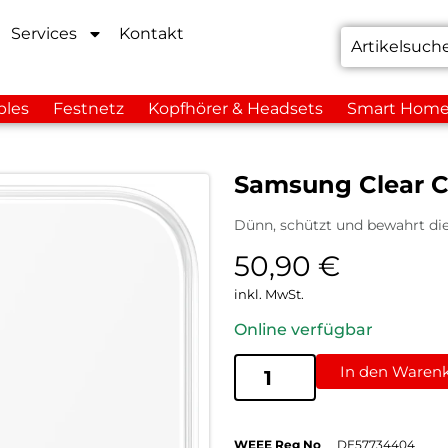
Services
Kontakt
bles
Festnetz
Kopfhörer & Headsets
Smart Hom
Samsung Clear C
Dünn, schützt und bewahrt di
50,90
€
inkl. MwSt.
Online verfügbar
In den Waren
WEEE Reg No
DE57734404