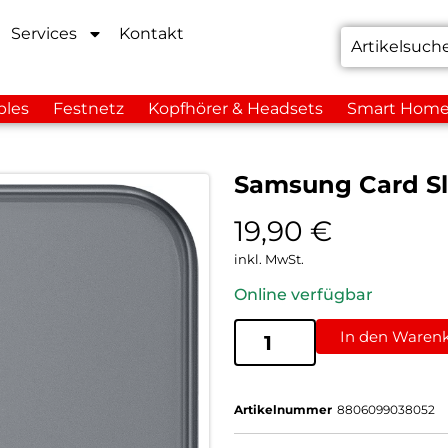
Services
Kontakt
bles
Festnetz
Kopfhörer & Headsets
Smart Hom
Samsung Card Sl
19,90
€
inkl. MwSt.
Online verfügbar
In den Waren
Artikelnummer
8806099038052