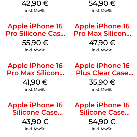
Luna Grey
MagSafe Black
42,90
€
54,90
€
inkl. MwSt.
inkl. MwSt.
Apple iPhone 16
Apple iPhone 16
Pro Silicone Case
Pro Max Silicone
MagSafe Stone
Case MagSafe
55,90
€
47,90
€
Gray
Black
inkl. MwSt.
inkl. MwSt.
Apple iPhone 16
Apple iPhone 16
Pro Max Silicone
Plus Clear Case
Case MagSafe
MagSafe
41,90
€
35,90
€
Ultramarine
Transparent
inkl. MwSt.
inkl. MwSt.
Apple iPhone 16
Apple iPhone 16
Silicone Case
Silicone Case
MagSafe Plum
MagSafe Lake
43,90
€
54,90
€
Green
inkl. MwSt.
inkl. MwSt.