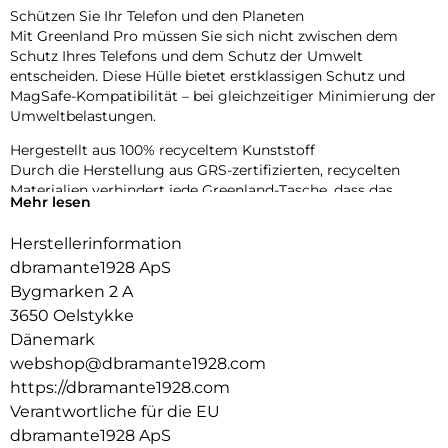
Schützen Sie Ihr Telefon und den Planeten
Mit Greenland Pro müssen Sie sich nicht zwischen dem
Schutz Ihres Telefons und dem Schutz der Umwelt
entscheiden. Diese Hülle bietet erstklassigen Schutz und
MagSafe-Kompatibilität – bei gleichzeitiger Minimierung der
Umweltbelastungen.
Hergestellt aus 100% recyceltem Kunststoff
Durch die Herstellung aus GRS-zertifizierten, recycelten
Materialien verhindert jede Greenland-Tasche, dass das
Mehr lesen
Gewicht von zwei Plastikflaschen in unseren Ozeanen und
auf Mülldeponien landet.
Herstellerinformation
Aufprallschutz mit MagSafe-Integration
dbramante1928 ApS
Greenland Pro bietet Aufprallschutz aus 1,2 m Höhe in einem
Bygmarken 2 A
schlanken Design. Der integrierte MagSafe-Magnet sorgt für
3650 Oelstykke
müheloses Aufladen und die Verwendung von Zubehör und
Dänemark
bietet gleichzeitig zuverlässigen Fallschutz.
webshop@dbramante1928.com
Schlankes Design
https://dbramante1928.com
Genießen Sie das schlanke Design, das bequem in Ihre Hand
Verantwortliche für die EU
und Tasche passt.
dbramante1928 ApS