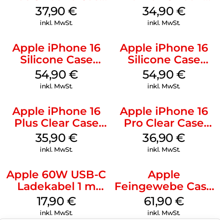
MagSafe Lake
Case MagSafe
37,90
€
34,90
€
Green
Denim
inkl. MwSt.
inkl. MwSt.
Apple iPhone 16
Apple iPhone 16
Silicone Case
Silicone Case
MagSafe Black
MagSafe Lake
54,90
€
54,90
€
Green
inkl. MwSt.
inkl. MwSt.
Apple iPhone 16
Apple iPhone 16
Plus Clear Case
Pro Clear Case
MagSafe
MagSafe
35,90
€
36,90
€
Transparent
Transparent
inkl. MwSt.
inkl. MwSt.
Apple 60W USB-C
Apple
Ladekabel 1 m
Feingewebe Case
Weiß
iPhone 15 Pro
17,90
€
61,90
€
MagSafe Schwarz
inkl. MwSt.
inkl. MwSt.