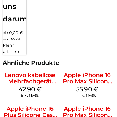
uns
darum!
ab 0,00 €
inkl. MwSt.
Mehr
erfahren
Ähnliche Produkte
Lenovo kabellose
Apple iPhone 16
Mehrfachgerät
Pro Max Silicone
Luna Grey
Case MagSafe
42,90
€
55,90
€
Stone Gray
inkl. MwSt.
inkl. MwSt.
Apple iPhone 16
Apple iPhone 16
Plus Silicone Case
Pro Max Silicone