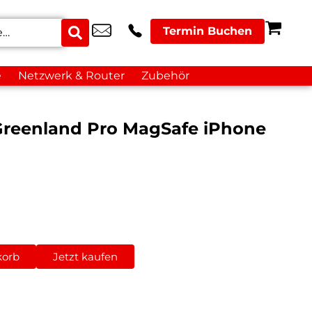
Termin Buchen
e
Netzwerk & Router
Zubehör
reenland Pro MagSafe iPhone
korb
Jetzt kaufen