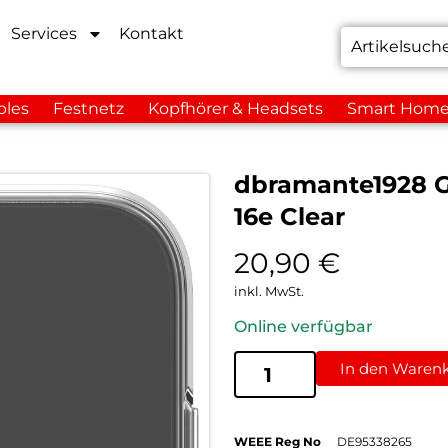
Services
Kontakt
bles
Festnetz
Kopfhörer & Headsets
Smart Hom
dbramante1928 G
16e Clear
20,90
€
inkl. MwSt.
Online verfügbar
In den Waren
WEEE Reg No
DE95338265