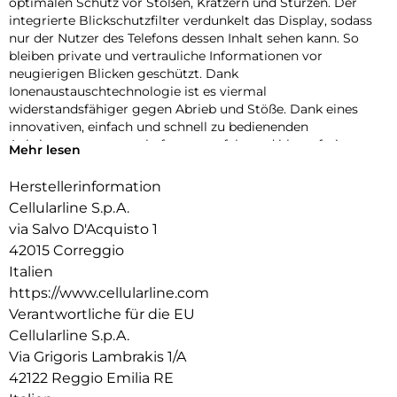
optimalen Schutz vor Stößen, Kratzern und Stürzen. Der
integrierte Blickschutzfilter verdunkelt das Display, sodass
nur der Nutzer des Telefons dessen Inhalt sehen kann. So
bleiben private und vertrauliche Informationen vor
neugierigen Blicken geschützt. Dank
Ionenaustauschtechnologie ist es viermal
widerstandsfähiger gegen Abrieb und Stöße. Dank eines
innovativen, einfach und schnell zu bedienenden
Anbringungssystems haftet es perfekt und blasenfrei.
Mehr lesen
Herstellerinformation
Cellularline S.p.A.
via Salvo D'Acquisto 1
42015 Correggio
Italien
https://www.cellularline.com
Verantwortliche für die EU
Cellularline S.p.A.
Via Grigoris Lambrakis 1/A
42122 Reggio Emilia RE