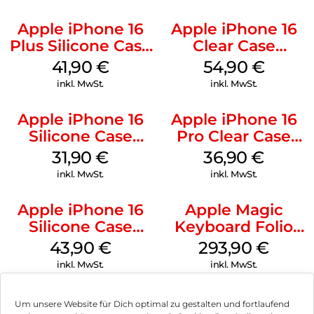
Apple iPhone 16
Apple iPhone 16
Plus Silicone Case
Clear Case
MagSafe Stone
MagSafe
41,90
€
54,90
€
Gray
Transparent
inkl. MwSt.
inkl. MwSt.
Apple iPhone 16
Apple iPhone 16
Silicone Case
Pro Clear Case
MagSafe Fuchsia
MagSafe
31,90
€
36,90
€
Transparent
inkl. MwSt.
inkl. MwSt.
Apple iPhone 16
Apple Magic
Silicone Case
Keyboard Folio
MagSafe Plum
iPad 10.9″ (10.Gen.)
43,90
€
293,90
€
Weiß
inkl. MwSt.
inkl. MwSt.
Um unsere Website für Dich optimal zu gestalten und fortlaufend