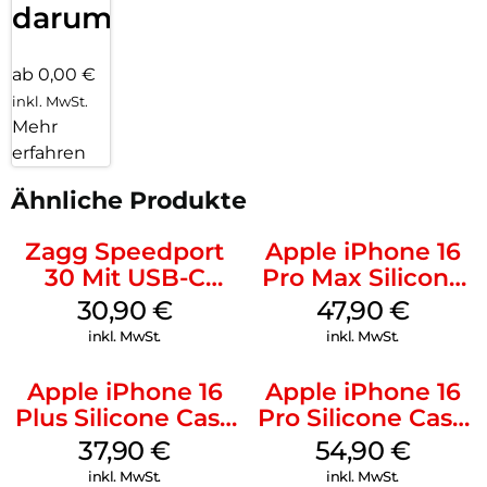
darum!
ab 0,00 €
inkl. MwSt.
Mehr
erfahren
Ähnliche Produkte
Zagg Speedport
Apple iPhone 16
30 Mit USB-C
Pro Max Silicone
Kabel Weiß
Case MagSafe
30,90
€
47,90
€
Black
inkl. MwSt.
inkl. MwSt.
Apple iPhone 16
Apple iPhone 16
Plus Silicone Case
Pro Silicone Case
MagSafe Lake
MagSafe Black
37,90
€
54,90
€
Green
inkl. MwSt.
inkl. MwSt.