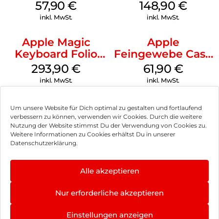
iPhone 14 Pro
Weiß
57,90
€
148,90
€
(PRODUCT)RED
inkl. MwSt.
inkl. MwSt.
Apple Magic
Apple
Keyboard Folio
Feingewebe Case
iPad 10.9″ (10.Gen.)
iPhone 15 Pro
293,90
€
61,90
€
Weiß
MagSafe Schwarz
inkl. MwSt.
inkl. MwSt.
Um unsere Website für Dich optimal zu gestalten und fortlaufend
verbessern zu können, verwenden wir Cookies. Durch die weitere
Nutzung der Website stimmst Du der Verwendung von Cookies zu.
Impressum
Weitere Informationen zu Cookies erhältst Du in unserer
Datenschutzerklärung.
AGB
Datenschutz
Alle akzeptieren
Vertrag widerrufen
Nur erforderliche akzeptieren
Hinweis zur Batterieentsorgung
Einstellungen anzeigen