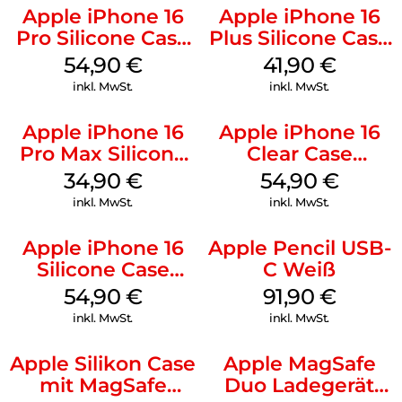
Apple iPhone 16
Apple iPhone 16
Pro Silicone Case
Plus Silicone Case
MagSafe Black
MagSafe Stone
54,90
€
41,90
€
Gray
inkl. MwSt.
inkl. MwSt.
Apple iPhone 16
Apple iPhone 16
Pro Max Silicone
Clear Case
Case MagSafe
MagSafe
34,90
€
54,90
€
Denim
Transparent
inkl. MwSt.
inkl. MwSt.
Apple iPhone 16
Apple Pencil USB-
Silicone Case
C Weiß
MagSafe Black
54,90
€
91,90
€
inkl. MwSt.
inkl. MwSt.
Apple Silikon Case
Apple MagSafe
mit MagSafe
Duo Ladegerät