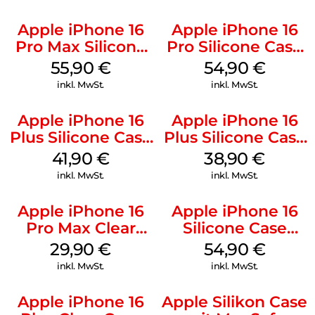
Apple iPhone 16
Apple iPhone 16
Pro Max Silicone
Pro Silicone Case
Case MagSafe
MagSafe Black
55,90
€
54,90
€
Stone Gray
inkl. MwSt.
inkl. MwSt.
Apple iPhone 16
Apple iPhone 16
Plus Silicone Case
Plus Silicone Case
MagSafe Stone
MagSafe Denim
41,90
€
38,90
€
Gray
inkl. MwSt.
inkl. MwSt.
Apple iPhone 16
Apple iPhone 16
Pro Max Clear
Silicone Case
Case MagSafe
MagSafe Lake
29,90
€
54,90
€
Transparent
Green
inkl. MwSt.
inkl. MwSt.
Apple iPhone 16
Apple Silikon Case