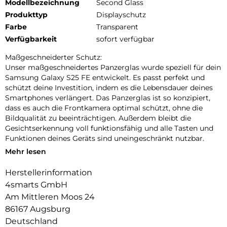
Modellbezeichnung
Second Glass
Produkttyp
Displayschutz
Farbe
Transparent
Verfügbarkeit
sofort verfügbar
Maßgeschneiderter Schutz:
Unser maßgeschneidertes Panzerglas wurde speziell für dein
Samsung Galaxy S25 FE entwickelt. Es passt perfekt und
schützt deine Investition, indem es die Lebensdauer deines
Smartphones verlängert. Das Panzerglas ist so konzipiert,
dass es auch die Frontkamera optimal schützt, ohne die
Bildqualität zu beeinträchtigen. Außerdem bleibt die
Gesichtserkennung voll funktionsfähig und alle Tasten und
Funktionen deines Geräts sind uneingeschränkt nutzbar.
Mehr lesen
Einfache Montage:
Unser Second Glass ist nicht nur robust, sondern auch
Herstellerinformation
einfacher zu montieren als eine Panzerfolie. Mit dem
4smarts GmbH
mitgelieferten Reinigungsset lässt sich das Schutzglas
staubfrei anbringen. Und wenn es Zeit ist, das Glas
Am Mittleren Moos 24
auszutauschen, ist das genauso einfach. Mit unserem Second
86167 Augsburg
Glass erhalten Sie einen effektiven und benutzerfreundlichen
Deutschland
Displayschutz für Ihr mobiles Gerät.