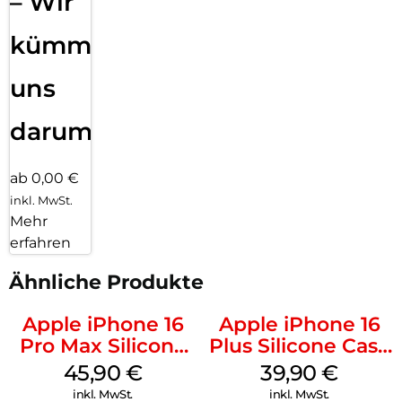
– Wir
kümmern
uns
darum!
ab 0,00 €
inkl. MwSt.
Mehr
erfahren
Ähnliche Produkte
Apple iPhone 16
Apple iPhone 16
Pro Max Silicone
Plus Silicone Case
Case MagSafe
MagSafe Plum
45,90
€
39,90
€
Ultramarine
inkl. MwSt.
inkl. MwSt.