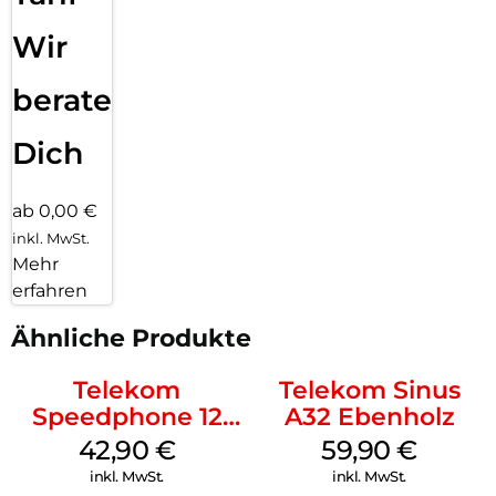
Wir
beraten
Dich
ab 0,00 €
inkl. MwSt.
Mehr
erfahren
Ähnliche Produkte
Telekom
Telekom Sinus
Speedphone 12
A32 Ebenholz
Schwarz
42,90
€
59,90
€
inkl. MwSt.
inkl. MwSt.