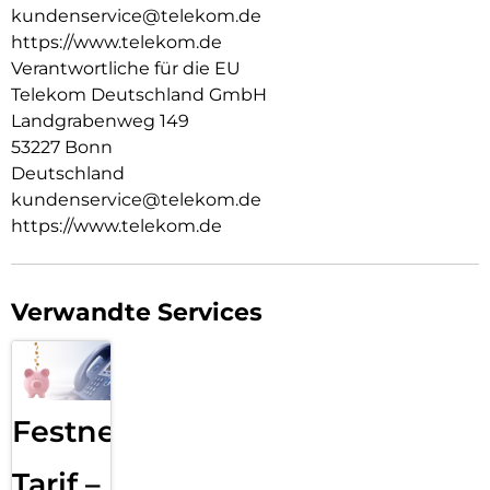
Multifunktionstaste (3-Wege Navigation), die einfache
kundenservice@telekom.de
Inbetriebnahme, die
https://www.telekom.de
intuitive Benutzerführung und HD Voice runden das
Verantwortliche für die EU
Kundenerlebnis ab.
Telekom Deutschland GmbH
Das Speedphone 32 kann auch als zusätzliches Mobilteil an
Landgrabenweg 149
den Modellvarianten mit eigener Basis eingesetzt werden.
53227 Bonn
Deutschland
kundenservice@telekom.de
https://www.telekom.de
Verwandte Services
Festnetz
Tarif –