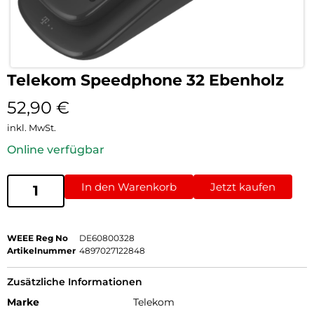
Telekom Speedphone 32 Ebenholz
52,90
€
inkl. MwSt.
Online verfügbar
In den Warenkorb
Jetzt kaufen
WEEE Reg No
DE60800328
Artikelnummer
4897027122848
Zusätzliche Informationen
Marke
Telekom