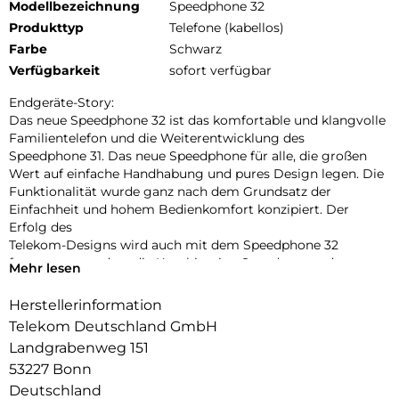
Modellbezeichnung
Speedphone 32
Produkttyp
Telefone (kabellos)
Farbe
Schwarz
Verfügbarkeit
sofort verfügbar
Endgeräte-Story:
Das neue Speedphone 32 ist das komfortable und klangvolle
Familientelefon und die Weiterentwicklung des
Speedphone 31. Das neue Speedphone für alle, die großen
Wert auf einfache Handhabung und pures Design legen. Die
Funktionalität wurde ganz nach dem Grundsatz der
Einfachheit und hohem Bedienkomfort konzipiert. Der
Erfolg des
Telekom-Designs wird auch mit dem Speedphone 32
fortgesetzt, so dass die Kombination Speedport und
Mehr lesen
Speedphone
eine perfekte Einheit bilden. Das Speedphone 32 ist derzeit
Herstellerinformation
für die Nutzung an Speedport-Routern mit DECT-CAT-iq (2.0)
Telekom Deutschland GmbH
Basis, wie z.B. Speedport Smart oder Speedport Pro, in
Landgrabenweg 151
Verbindung mit einem IP-basierten Anschluss optimiert. Das
53227 Bonn
große
Farbdisplay, die ergonomische Tastatur mit
Deutschland