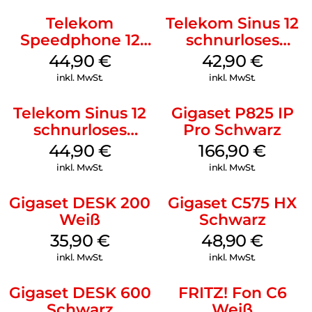
Telekom
Telekom Sinus 12
Speedphone 12
schnurloses
Weiß
Analog Telefon
44,90
€
42,90
€
Schwarz
inkl. MwSt.
inkl. MwSt.
Telekom Sinus 12
Gigaset P825 IP
schnurloses
Pro Schwarz
Analog Telefon
44,90
€
166,90
€
Weiß
inkl. MwSt.
inkl. MwSt.
Gigaset DESK 200
Gigaset C575 HX
Weiß
Schwarz
35,90
€
48,90
€
inkl. MwSt.
inkl. MwSt.
Gigaset DESK 600
FRITZ! Fon C6
Schwarz
Weiß