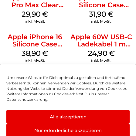
Pro Max Clear
Silicone Case
Case MagSafe
MagSafe Fuchsia
29,90
€
31,90
€
Transparent
inkl. MwSt.
inkl. MwSt.
Apple iPhone 16
Apple 60W USB-C
Silicone Case
Ladekabel 1 m
MagSafe
Weiß
38,90
€
24,90
€
Ultramarine
inkl. MwSt.
inkl. MwSt.
Um unsere Website für Dich optimal zu gestalten und fortlaufend
verbessern zu können, verwenden wir Cookies. Durch die weitere
Nutzung der Website stimmst Du der Verwendung von Cookies zu.
Impressum
Weitere Informationen zu Cookies erhältst Du in unserer
Datenschutzerklärung.
AGB
Datenschutz
Alle akzeptieren
Vertrag widerrufen
Nur erforderliche akzeptieren