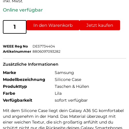
inkl. MwSt.
Online verfügbar
In den Warenkorb
Jetzt kaufen
WEEE Reg No
DE57734404
Artikelnummer
8806097093282
Zusätzliche Informationen
Marke
Samsung
Modellbezeichnung
Silicone Case
Produkttyp
Taschen & Hüllen
Farbe
Lila
Verfügbarkeit
sofort verfügbar
Mit dem Silicone Case liegt dein Galaxy A36 5G komfortabel
und angenehm in der Hand. Das Material überzeugt mit
einer weichen Textur, die sich großartig anfühlt und du
schützt nicht nur die Rückseite deines Galaxy Smartphones