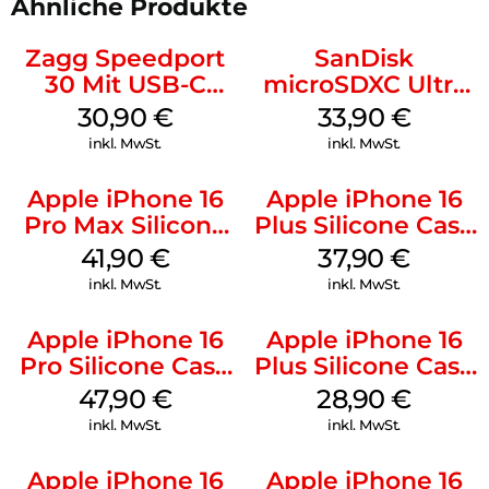
Ähnliche Produkte
Zagg Speedport
SanDisk
30 Mit USB-C
microSDXC Ultra
Kabel Weiß
128 GB + Adapter
30,90
€
33,90
€
Mobile
inkl. MwSt.
inkl. MwSt.
Apple iPhone 16
Apple iPhone 16
Pro Max Silicone
Plus Silicone Case
Case MagSafe
MagSafe Lake
41,90
€
37,90
€
Ultramarine
Green
inkl. MwSt.
inkl. MwSt.
Apple iPhone 16
Apple iPhone 16
Pro Silicone Case
Plus Silicone Case
MagSafe Denim
MagSafe Black
47,90
€
28,90
€
inkl. MwSt.
inkl. MwSt.
Apple iPhone 16
Apple iPhone 16