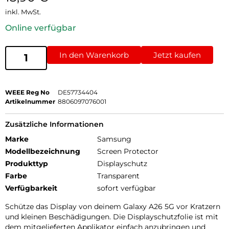
inkl. MwSt.
Online verfügbar
In den Warenkorb
Jetzt kaufen
WEEE Reg No
DE57734404
Artikelnummer
8806097076001
Zusätzliche Informationen
Marke
Samsung
Modellbezeichnung
Screen Protector
Produkttyp
Displayschutz
Farbe
Transparent
Verfügbarkeit
sofort verfügbar
Schütze das Display von deinem Galaxy A26 5G vor Kratzern
und kleinen Beschädigungen. Die Displayschutzfolie ist mit
dem mitgelieferten Applikator einfach anzubringen und