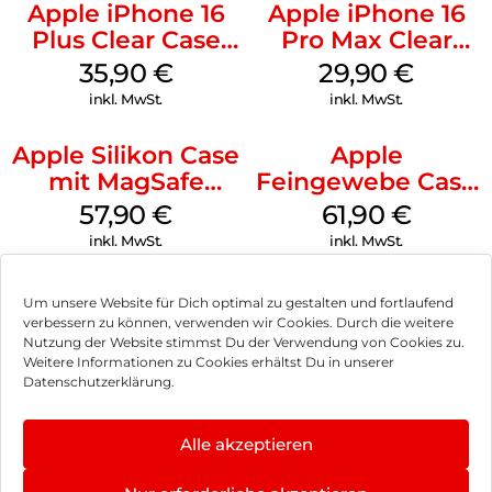
Apple iPhone 16
Apple iPhone 16
Plus Clear Case
Pro Max Clear
MagSafe
Case MagSafe
35,90
€
29,90
€
Transparent
Transparent
inkl. MwSt.
inkl. MwSt.
Apple Silikon Case
Apple
mit MagSafe
Feingewebe Case
iPhone 14 Pro
iPhone 15 Pro
57,90
€
61,90
€
(PRODUCT)RED
MagSafe Schwarz
inkl. MwSt.
inkl. MwSt.
Um unsere Website für Dich optimal zu gestalten und fortlaufend
verbessern zu können, verwenden wir Cookies. Durch die weitere
Nutzung der Website stimmst Du der Verwendung von Cookies zu.
Impressum
Weitere Informationen zu Cookies erhältst Du in unserer
Datenschutzerklärung.
AGB
Datenschutz
Alle akzeptieren
Vertrag widerrufen