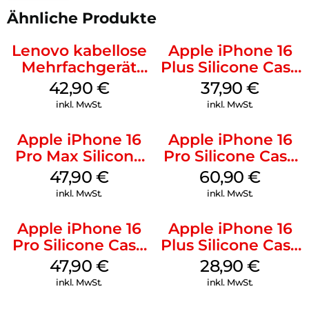
Ähnliche Produkte
Lenovo kabellose
Apple iPhone 16
Mehrfachgerät
Plus Silicone Case
Luna Grey
MagSafe Lake
42,90
€
37,90
€
Green
inkl. MwSt.
inkl. MwSt.
Apple iPhone 16
Apple iPhone 16
Pro Max Silicone
Pro Silicone Case
Case MagSafe
MagSafe Stone
47,90
€
60,90
€
Black
Gray
inkl. MwSt.
inkl. MwSt.
Apple iPhone 16
Apple iPhone 16
Pro Silicone Case
Plus Silicone Case
MagSafe Denim
MagSafe Black
47,90
€
28,90
€
inkl. MwSt.
inkl. MwSt.