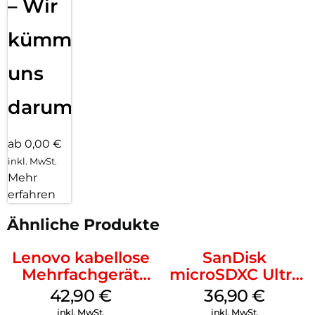
– Wir
kümmern
uns
darum!
ab 0,00 €
inkl. MwSt.
Mehr
erfahren
Ähnliche Produkte
Lenovo kabellose
SanDisk
Mehrfachgerät
microSDXC Ultra
Luna Grey
128 GB + Adapter
42,90
€
36,90
€
Mobile
inkl. MwSt.
inkl. MwSt.