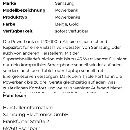
Marke
Samsung
Modellbezeichnung
Powerbank
Produkttyp
Powerbanks
Farbe
Beige, Gold
Verfügbarkeit
sofort verfügbar
Die Powerbank mit 20.000 mAh bietet ausreichend
Kapazität für eine Vielzahl von Geräten von Samsung oder
auch von anderen Herstellern. Mit der
Superschnellladefunktion mit bis zu 45 Watt kannst Du nicht
nur dein kompatibles Smartphone schnell wieder aufladen,
sondern auch dein Tablet oder Laptop schnell mit
Energiereserven versorgen. Dank dem Triple Port kann die
Powerbank bis zu drei Geräte gleichzeitig aufladen, was
zusätzlichen Komfort und weitaus weniger Aufwand bietet.
Ein Ladekabel USB Type-C auf USB Type-C (30 cm, 5A) mit
Mehr lesen
einer Länge von 30 cm ist im Lieferumfang enthalten.
Herstellerinformation
Samsung Electronics GmbH
Frankfurter Straße 2
65760 Eschborn