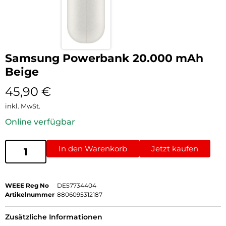
Samsung Powerbank 20.000 mAh
Beige
45,90
€
inkl. MwSt.
Online verfügbar
In den Warenkorb
Jetzt kaufen
WEEE Reg No
DE57734404
Artikelnummer
8806095312187
Zusätzliche Informationen