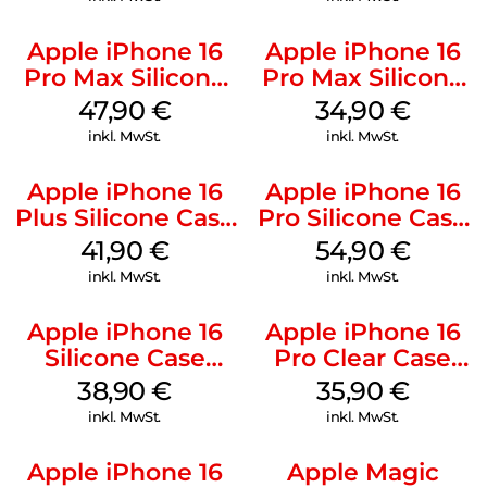
Apple iPhone 16
Apple iPhone 16
Pro Max Silicone
Pro Max Silicone
Case MagSafe
Case MagSafe
47,90
€
34,90
€
Black
Denim
inkl. MwSt.
inkl. MwSt.
Apple iPhone 16
Apple iPhone 16
Plus Silicone Case
Pro Silicone Case
MagSafe Stone
MagSafe Black
41,90
€
54,90
€
Gray
inkl. MwSt.
inkl. MwSt.
Apple iPhone 16
Apple iPhone 16
Silicone Case
Pro Clear Case
MagSafe
MagSafe
38,90
€
35,90
€
Ultramarine
Transparent
inkl. MwSt.
inkl. MwSt.
Apple iPhone 16
Apple Magic