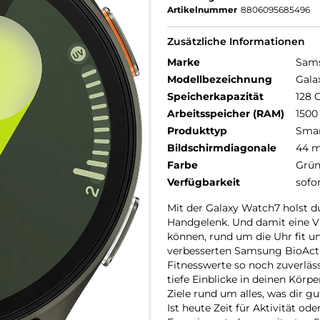
Artikelnummer
8806095685496
Zusätzliche Informationen
Marke
Sam
Modellbezeichnung
Gala
Speicherkapazität
128 
Arbeitsspeicher (RAM)
1500
Produkttyp
Smar
Bildschirmdiagonale
44 
Farbe
Grü
Verfügbarkeit
sofo
Mit der Galaxy Watch7 holst du
Handgelenk. Und damit eine Viel
können, rund um die Uhr fit 
verbesserten Samsung BioActi
Fitnesswerte so noch zuverläss
tiefe Einblicke in deinen Körpe
Ziele rund um alles, was dir g
Ist heute Zeit für Aktivität o