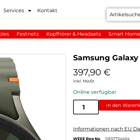
Services
Kontakt
bles
Festnetz
Kopfhörer & Headsets
Smart Hom
Samsung Galaxy
397,90
€
inkl. MwSt.
Online verfügbar
In den Waren
Informationen nach EU Da
WEEE Reg No
DE57734404