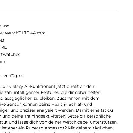
sung
xy Watch7 LTE 44 mm
GB
 MB
twatches
mm
n
rt verfügbar
 dir Galaxy AI-Funktionen1 jetzt direkt an dein
zahl intelligenter Features, die dir dabei helfen
und ausgeglichen zu bleiben. Zusammen mit dem
ve Sensor können deine Health-, Schlaf- und
iger und präziser analysiert werden. Damit erhältst du
r und deine Trainingsaktivitäten. Setze dir persönliche
uttut und lasse dich von deiner Watch dabei unterstützen.
der ist eher ein Ruhetag angesagt? Mit deinem täglichen