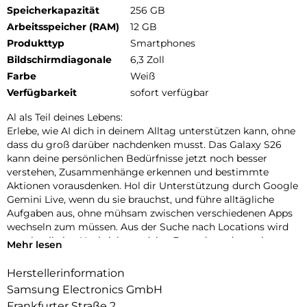
Speicherkapazität
256 GB
Arbeitsspeicher (RAM)
12 GB
Produkttyp
Smartphones
Bildschirmdiagonale
6,3 Zoll
Farbe
Weiß
Verfügbarkeit
sofort verfügbar
Al als Teil deines Lebens:
Erlebe, wie AI dich in deinem Alltag unterstützen kann, ohne
dass du groß darüber nachdenken musst. Das Galaxy S26
kann deine persönlichen Bedürfnisse jetzt noch besser
verstehen, Zusammenhänge erkennen und bestimmte
Aktionen vorausdenken. Hol dir Unterstützung durch Google
Gemini Live, wenn du sie brauchst, und führe alltägliche
Aufgaben aus, ohne mühsam zwischen verschiedenen Apps
wechseln zum müssen. Aus der Suche nach Locations wird
so schnell eine Nachricht an deine Freunde und aus einer
Mehr lesen
Terminvereinbarung im Chat ein Eintrag in deinem Kalender.
Nutze auch Circle to Search mit Google, um schnell die
Herstellerinformation
gewünschten Informationen zu finden. Die neueste Version
Samsung Electronics GmbH
kann jetzt mehrere Elemente gleichzeitig erkennen, etwa ein
Frankfurter Straße 2