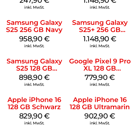
247,90
€
1.148,90
€
inkl. MwSt.
inkl. MwSt.
Samsung Galaxy
Samsung Galaxy
S25 256 GB Navy
S25+ 256 GB
Icyblue
958,90
€
1.148,90
€
inkl. MwSt.
inkl. MwSt.
Samsung Galaxy
Google Pixel 9 Pro
S25 128 GB
XL 128 GB
Icyblue
Obsidian
898,90
€
779,90
€
inkl. MwSt.
inkl. MwSt.
Apple iPhone 16
Apple iPhone 16
128 GB Schwarz
128 GB Ultramarin
829,90
€
902,90
€
inkl. MwSt.
inkl. MwSt.