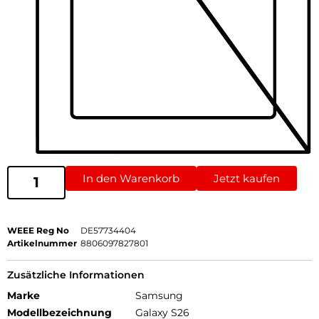
In den Warenkorb
Jetzt kaufen
WEEE Reg No
DE57734404
Artikelnummer
8806097827801
Zusätzliche Informationen
Marke
Samsung
Modellbezeichnung
Galaxy S26