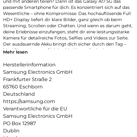
und mit anderen teilen? Dann ist das Galaxy A17 5G das
passende Smartphone für dich. Es konzentriert sich auf das
Wesentliche – ohne Kompromisse. Das hochauflösende Full
HD+ Display liefert dir klare Bilder, ganz gleich ob beim
Streaming, Scrollen oder Chatten. Und wenn es darum geht,
deine Erlebnisse einzufangen, steht dir eine leistungsstarke
Kamera für detailreiche Fotos, Selfies und Videos zur Seite.
Der ausdauernde Akku bringt dich sicher durch den Tag –
ideal für unterwegs. Gleichzeitig bietet dir der interne
Mehr lesen
Speicher jede Menge Platz für Apps, Bilder, Videos und mehr
– ohne ständiges ausmisten müssen. Optisch überzeugt das
Herstellerinformation
Galaxy A17 5G mit einem zeitlos-eleganten Design und
Samsung Electronics GmbH
modernen Farben. Einfach, praktisch und dabei typisch
Frankfurter Straße 2
Samsung.
65760 Eschborn
Bringt deine Welt zum Strahlen:
Deutschland
Ein Display, das für Klarheit sorgt. Auf dem FHD+ Display
https://samsung.com
deines Galaxy A17 5G kannst du deine Fotos, Videos, Apps
Verantwortliche für die EU
und Spiele in beeindruckender Schärfe und lebendigen
Farben genießen. Dank Full HD+ Auflösung kommen auf den
Samsung Electronics GmbH
6,7 Zoll auch kleine Details gut zur Geltung.
PO Box 12987
Dublin
Blick für Details: