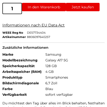
In den Warenkorb
Jetzt kaufen
Informationen nach EU Data Act
WEEE Reg No
DE57734404
Artikelnummer
8806097640257
Zusätzliche Informationen
Marke
Samsung
Modellbezeichnung
Galaxy A17 5G
Speicherkapazität
128 GB
Arbeitsspeicher (RAM)
4 GB
Produkttyp
Smartphones
Bildschirmdiagonale
6,7 Zoll
Farbe
Blau
Verfügbarkeit
sofort verfügbar
Du möchtest den Tag über alles im Blick behalten, festhalten