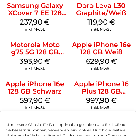
Samsung Galaxy
Doro Leva L30
XCover 7 EE 128
Graphite/Weiß
GB Black
237,90
€
119,90
€
inkl. MwSt.
inkl. MwSt.
Motorola Moto
Apple iPhone 16e
g75 5G 128 GB
128 GB Weiß
Charcoal Gray
393,90
€
629,90
€
inkl. MwSt.
inkl. MwSt.
Apple iPhone 16e
Apple iPhone 16
128 GB Schwarz
Plus 128 GB
Schwarz
597,90
€
997,90
€
inkl. MwSt.
inkl. MwSt.
Um unsere Website für Dich optimal zu gestalten und fortlaufend
verbessern zu können, verwenden wir Cookies. Durch die weitere
Nutzung der Website stimmst Du der Verwendung von Cookies zu.