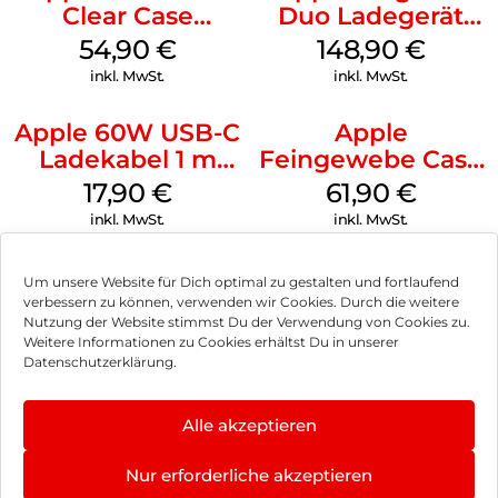
Clear Case
Duo Ladegerät
MagSafe
Weiß
54,90
€
148,90
€
Transparent
inkl. MwSt.
inkl. MwSt.
Apple 60W USB-C
Apple
Ladekabel 1 m
Feingewebe Case
Weiß
iPhone 15 Pro
17,90
€
61,90
€
MagSafe Schwarz
inkl. MwSt.
inkl. MwSt.
Um unsere Website für Dich optimal zu gestalten und fortlaufend
verbessern zu können, verwenden wir Cookies. Durch die weitere
Nutzung der Website stimmst Du der Verwendung von Cookies zu.
Impressum
Weitere Informationen zu Cookies erhältst Du in unserer
Datenschutzerklärung.
AGB
Datenschutz
Alle akzeptieren
Vertrag widerrufen
Nur erforderliche akzeptieren