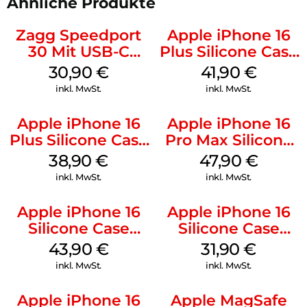
Ähnliche Produkte
Zagg Speedport
Apple iPhone 16
30 Mit USB-C
Plus Silicone Case
Kabel Weiß
MagSafe Stone
30,90
€
41,90
€
Gray
inkl. MwSt.
inkl. MwSt.
Apple iPhone 16
Apple iPhone 16
Plus Silicone Case
Pro Max Silicone
MagSafe Denim
Case MagSafe
38,90
€
47,90
€
Black
inkl. MwSt.
inkl. MwSt.
Apple iPhone 16
Apple iPhone 16
Silicone Case
Silicone Case
MagSafe Plum
MagSafe Fuchsia
43,90
€
31,90
€
inkl. MwSt.
inkl. MwSt.
Apple iPhone 16
Apple MagSafe