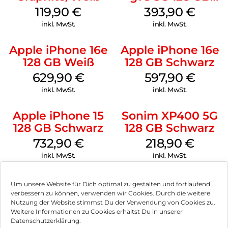
Charcoal Gray
119,90
€
393,90
€
inkl. MwSt.
inkl. MwSt.
Apple iPhone 16e
Apple iPhone 16e
128 GB Weiß
128 GB Schwarz
629,90
€
597,90
€
inkl. MwSt.
inkl. MwSt.
Apple iPhone 15
Sonim XP400 5G
128 GB Schwarz
128 GB Schwarz
732,90
€
218,90
€
inkl. MwSt.
inkl. MwSt.
Um unsere Website für Dich optimal zu gestalten und fortlaufend
verbessern zu können, verwenden wir Cookies. Durch die weitere
Nutzung der Website stimmst Du der Verwendung von Cookies zu.
Impressum
Weitere Informationen zu Cookies erhältst Du in unserer
Datenschutzerklärung.