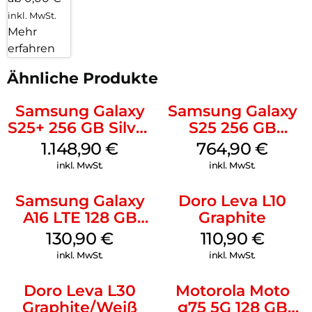
inkl. MwSt.
Mehr
erfahren
Ähnliche Produkte
Samsung Galaxy
Samsung Galaxy
S25+ 256 GB Silver
S25 256 GB
Shadow
Icyblue
1.148,90
€
764,90
€
inkl. MwSt.
inkl. MwSt.
Samsung Galaxy
Doro Leva L10
A16 LTE 128 GB
Graphite
Black
130,90
€
110,90
€
inkl. MwSt.
inkl. MwSt.
Doro Leva L30
Motorola Moto
Graphite/Weiß
g75 5G 128 GB