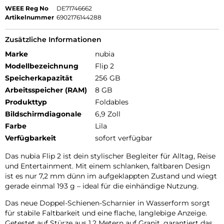
WEEE Reg No
DE71746662
Artikelnummer
6902176144288
Zusätzliche Informationen
Marke
nubia
Modellbezeichnung
Flip 2
Speicherkapazität
256 GB
Arbeitsspeicher (RAM)
8 GB
Produkttyp
Foldables
Bildschirmdiagonale
6,9 Zoll
Farbe
Lila
Verfügbarkeit
sofort verfügbar
Das nubia Flip 2 ist dein stylischer Begleiter für Alltag, Reise
und Entertainment. Mit einem schlanken, faltbaren Design
ist es nur 7,2 mm dünn im aufgeklappten Zustand und wiegt
gerade einmal 193 g – ideal für die einhändige Nutzung.
Das neue Doppel-Schienen-Scharnier in Wasserform sorgt
für stabile Faltbarkeit und eine flache, langlebige Anzeige.
Getestet auf Stürze aus 1,2 Metern auf Granit, garantiert das