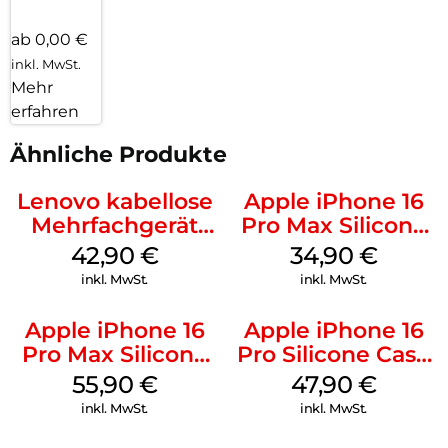
ab 0,00 €
inkl. MwSt.
Mehr
erfahren
Ähnliche Produkte
Lenovo kabellose
Apple iPhone 16
Mehrfachgerät
Pro Max Silicone
Luna Grey
Case MagSafe
42,90
€
34,90
€
Denim
inkl. MwSt.
inkl. MwSt.
Apple iPhone 16
Apple iPhone 16
Pro Max Silicone
Pro Silicone Case
Case MagSafe
MagSafe Denim
55,90
€
47,90
€
Stone Gray
inkl. MwSt.
inkl. MwSt.