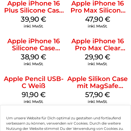
Apple iPhone 16
Apple iPhone 16
Plus Silicone Case
Pro Max Silicone
MagSafe Plum
Case MagSafe
39,90
€
47,90
€
Black
inkl. MwSt.
inkl. MwSt.
Apple iPhone 16
Apple iPhone 16
Silicone Case
Pro Max Clear
MagSafe
Case MagSafe
38,90
€
29,90
€
Ultramarine
Transparent
inkl. MwSt.
inkl. MwSt.
Apple Pencil USB-
Apple Silikon Case
C Weiß
mit MagSafe
iPhone 14 Pro
91,90
€
57,90
€
(PRODUCT)RED
inkl. MwSt.
inkl. MwSt.
Um unsere Website für Dich optimal zu gestalten und fortlaufend
verbessern zu können, verwenden wir Cookies. Durch die weitere
Nutzung der Website stimmst Du der Verwendung von Cookies zu.