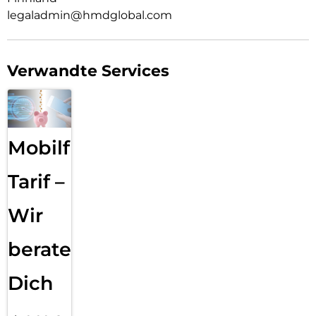
legaladmin@hmdglobal.com
Verwandte Services
Mobilfunk
Tarif –
Wir
beraten
Dich