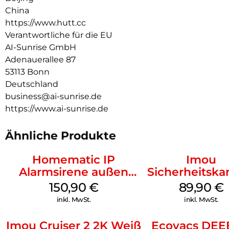
Neigung von 60° : Klassische Wintergarten-Dächer sind
China
damit ausgeschlossen.
https://www.hutt.cc
Verantwortliche für die EU
AI-Sunrise GmbH
Adenauerallee 87
53113 Bonn
Deutschland
business@ai-sunrise.de
https://www.ai-sunrise.de
Ähnliche Produkte
Homematic IP
Imou
Alarmsirene außen
Sicherheitsk
Weiß
Draußen IP
150,90
€
89,90
€
F42EAP Gesc
inkl. MwSt.
inkl. MwSt.
Weiß
Imou Cruiser 2 2K Weiß
Ecovacs DE