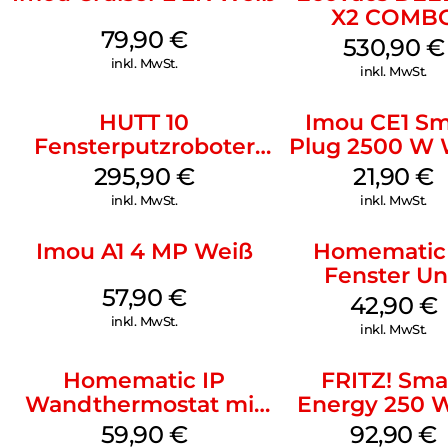
X2 COMB
79,90
€
Schwarz
530,90
€
inkl. MwSt.
inkl. MwSt.
HUTT 10
Imou CE1 Sm
Fensterputzroboter
Plug 2500 W 
Weiß
295,90
€
21,90
€
inkl. MwSt.
inkl. MwSt.
Imou A1 4 MP Weiß
Homematic 
Fenster U
57,90
€
Türkontak
42,90
€
Optisch We
inkl. MwSt.
inkl. MwSt.
Homematic IP
FRITZ! Sma
Wandthermostat mit
Energy 250 
Luftfeuchtigkeitssensor
59,90
€
92,90
€