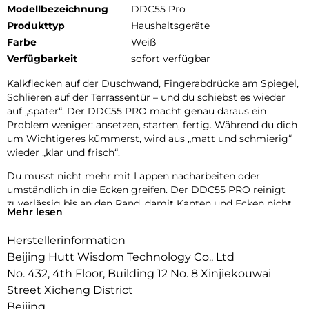
Modellbezeichnung
DDC55 Pro
Produkttyp
Haushaltsgeräte
Farbe
Weiß
Verfügbarkeit
sofort verfügbar
Kalkflecken auf der Duschwand, Fingerabdrücke am Spiegel,
Schlieren auf der Terrassentür – und du schiebst es wieder
auf „später“. Der DDC55 PRO macht genau daraus ein
Problem weniger: ansetzen, starten, fertig. Während du dich
um Wichtigeres kümmerst, wird aus „matt und schmierig“
wieder „klar und frisch“.
Du musst nicht mehr mit Lappen nacharbeiten oder
umständlich in die Ecken greifen. Der DDC55 PRO reinigt
zuverlässig bis an den Rand, damit Kanten und Ecken nicht
Mehr lesen
wie „vergessen“ aussehen. Und weil er ohne App auskommt,
ist er sofort einsatzbereit – perfekt, wenn es schnell gehen
Herstellerinformation
soll: Bad, Küche, Fliesen, Spiegel, Glasflächen.
Beijing Hutt Wisdom Technology Co., Ltd
Das Ergebnis fühlt sich nicht nur sauber an – es sieht auch so
No. 432, 4th Floor, Building 12 No. 8 Xinjiekouwai
aus. Jeden Tag.
Street Xicheng District
Vertikale Reinigung bis zu einer maximal empfohlenen
Beijing