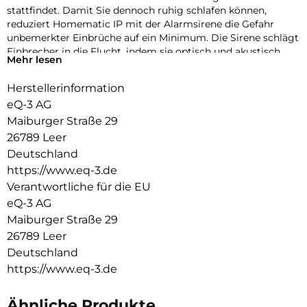
stattfindet. Damit Sie dennoch ruhig schlafen können,
reduziert Homematic IP mit der Alarmsirene die Gefahr
unbemerkter Einbrüche auf ein Minimum. Die Sirene schlägt
Einbrecher in die Flucht, indem sie optisch und akustisch
Mehr lesen
alarmiert. Das bekommen nicht nur Sie mit, sondern auch
die gesamte Nachbarschaft und Passanten.
Herstellerinformation
Unsere Produkte in neuer Dimension:
eQ-3 AG
Maiburger Straße 29
Drehen Sie das Produkt in alle Richtungen, zoomen Sie
26789 Leer
heran und erleben Sie es in drei Dimensionen. So erhalten Sie
ein detailgenaues Bild von Ihren Lieblingsprodukten.
Deutschland
https://www.eq-3.de
Ihre Vorteile auf einen Blick:
Verantwortliche für die EU
Sie wollen sicherer leben, Geld sparen und die Umwelt
eQ-3 AG
schonen oder einfach Ihren Wohnkomfort erhöhen? Es gibt
Maiburger Straße 29
viele gute Gründe für ein Smart Home. Finden Sie jetzt mehr
26789 Leer
heraus!
Deutschland
Smarte Helfer für Ihr Zuhause:
https://www.eq-3.de
Mit über 150 smarten Helfern haben wir für jede Idee die
passende Lösung. Folgen Sie unserer Empfehlung oder
Ähnliche Produkte