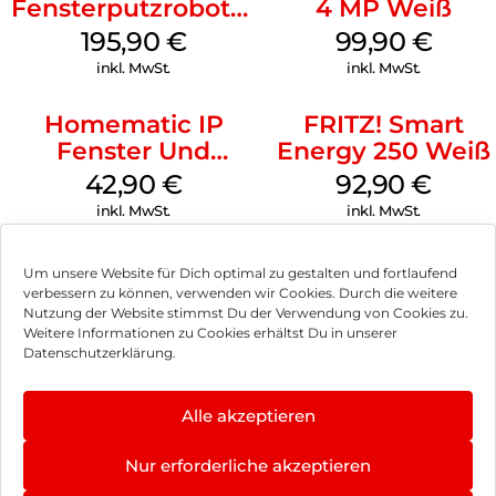
Fensterputzroboter
4 MP Weiß
noch keine Sekunde.
Weiß
195,90
€
99,90
€
Einfamilienhaus mit schöner Galerie:
inkl. MwSt.
inkl. MwSt.
Die junge Familie hat ihren Neubau mit smarter Technik von
Homematic IP ausgestattet, um noch mehr Komfort im
Homematic IP
FRITZ! Smart
Zuhause genießen zu können sowie zukunftssicher zu bauen.
Fenster Und
Energy 250 Weiß
Neubau in Oppin:
Türkontakt Optisch
42,90
€
92,90
€
Weiß
Der moderne Neubau in Oppin verfügt über zwei Etagen mit
inkl. MwSt.
inkl. MwSt.
großzügigen Fensterfronten und Balkonen.
Um unsere Website für Dich optimal zu gestalten und fortlaufend
verbessern zu können, verwenden wir Cookies. Durch die weitere
Nutzung der Website stimmst Du der Verwendung von Cookies zu.
Impressum
Weitere Informationen zu Cookies erhältst Du in unserer
Datenschutzerklärung.
AGB
Datenschutz
Alle akzeptieren
Vertrag widerrufen
Nur erforderliche akzeptieren
Hinweis zur Batterieentsorgung