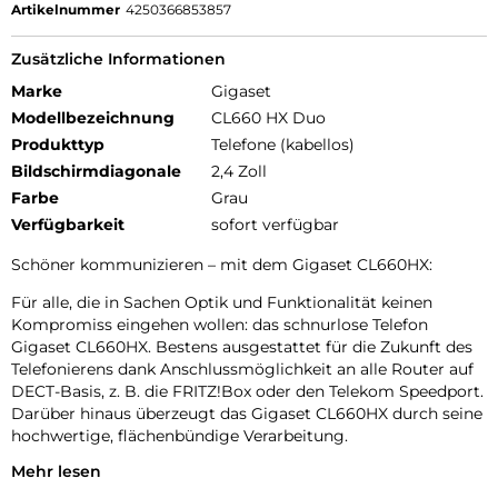
Artikelnummer
4250366853857
Zusätzliche Informationen
Marke
Gigaset
Modellbezeichnung
CL660 HX Duo
Produkttyp
Telefone (kabellos)
Bildschirmdiagonale
2,4 Zoll
Farbe
Grau
Verfügbarkeit
sofort verfügbar
Schöner kommunizieren – mit dem Gigaset CL660HX:
Für alle, die in Sachen Optik und Funktionalität keinen
Kompromiss eingehen wollen: das schnurlose Telefon
Gigaset CL660HX. Bestens ausgestattet für die Zukunft des
Telefonierens dank Anschlussmöglichkeit an alle Router auf
DECT-Basis, z. B. die FRITZ!Box oder den Telekom Speedport.
Darüber hinaus überzeugt das Gigaset CL660HX durch seine
hochwertige, flächenbündige Verarbeitung.
Mehr lesen
Überzeugt in Optik und Handhabung. So muss Telefonieren
sein: