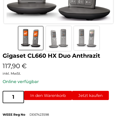
Gigaset CL660 HX Duo Anthrazit
117,90
€
inkl. MwSt.
Online verfügbar
In den Warenkorb
Jetzt kaufen
WEEE Reg No
DE67423598