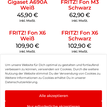
Gigaset A690A
FRITZ! Fon M3
Weiß
Schwarz
45,90
€
62,90
€
inkl. MwSt.
inkl. MwSt.
FRITZ! Fon X6
FRITZ! Fon X6
Weiß
Schwarz
109,90
€
102,90
€
inkl. MwSt.
inkl. MwSt.
Um unsere Website für Dich optimal zu gestalten und fortlaufend
verbessern zu können, verwenden wir Cookies. Durch die weitere
Nutzung der Website stimmst Du der Verwendung von Cookies zu.
Impressum
Weitere Informationen zu Cookies erhältst Du in unserer
Datenschutzerklärung.
AGB
Datenschutz
Alle akzeptieren
Vertrag widerrufen
Nur erforderliche akzeptieren