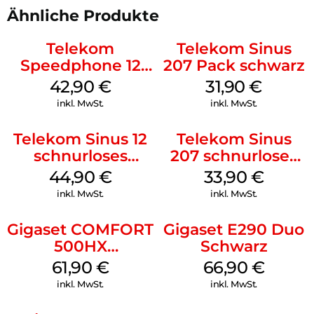
FRITZ!Fons C6 zur Verfügung und durch Updates kommen
Ähnliche Produkte
auch neue hinzu.
Telekom
Telekom Sinus
Unbeschwert telefonieren:
Speedphone 12
207 Pack schwarz
Direkt ab Werk ist Ihr FRITZ!Fon C6 mit einer
Schwarz
42,90
€
31,90
€
Sprachverschlüsselung nach neuesten Standards geschützt.
Dafür ist keine zusätzliche Konfiguration Ihrerseits nötig –
inkl. MwSt.
inkl. MwSt.
Sie können unbesorgt lostelefonieren.
Telekom Sinus 12
Telekom Sinus
schnurloses
207 schnurloses
Analog Telefon
analog Telefon
44,90
€
33,90
€
Weiß
Schwarz
inkl. MwSt.
inkl. MwSt.
Gigaset COMFORT
Gigaset E290 Duo
500HX
Schwarz
Silber/Schwarz
61,90
€
66,90
€
inkl. MwSt.
inkl. MwSt.