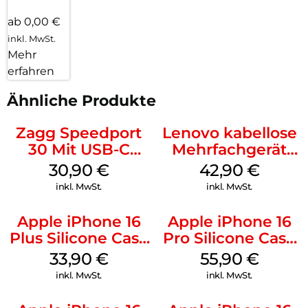
ab 0,00 €
inkl. MwSt.
Mehr
erfahren
Ähnliche Produkte
Zagg Speedport
Lenovo kabellose
30 Mit USB-C
Mehrfachgerät
Kabel Weiß
Luna Grey
30,90
€
42,90
€
inkl. MwSt.
inkl. MwSt.
Apple iPhone 16
Apple iPhone 16
Plus Silicone Case
Pro Silicone Case
MagSafe Lake
MagSafe Stone
33,90
€
55,90
€
Green
Gray
inkl. MwSt.
inkl. MwSt.