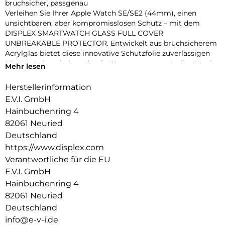
bruchsicher, passgenau
Verleihen Sie Ihrer Apple Watch SE/SE2 (44mm), einen
unsichtbaren, aber kompromisslosen Schutz – mit dem
DISPLEX SMARTWATCH GLASS FULL COVER
UNBREAKABLE PROTECTOR. Entwickelt aus bruchsicherem
Acrylglas bietet diese innovative Schutzfolie zuverlässigen
Display-Schutz bei maximaler Transparenz und voller Touch-
Mehr lesen
Funktionalität.
Dank des vollflächig haftenden Edge-to-Edge-Designs mit
Herstellerinformation
3D-Kontur deckt die Folie das Display präzise bis zum Rand
E.V.I. GmbH
ab – perfekt für sportliche Einsätze, den Alltag oder den
Hainbuchenring 4
stilbewussten Nutzer. Eine High-Tech-Anti-Fingerprint-
82061 Neuried
Beschichtung schützt vor störenden Flecken und sorgt für
dauerhaft brillante Optik.
Deutschland
Die beiliegende Eco-Montagehilfe aus recyceltem PET (rPET)
https://www.displex.com
macht die Anbringung zum Kinderspiel: einfach, sicher,
Verantwortliche für die EU
blasenfrei – ohne Werkzeug oder Klebstoffreste.
E.V.I. GmbH
Produktvorteile im Überblick:
Hainbuchenring 4
Unzerbrechliches, stoßdämpfendes Acrylglas
3D Edge-to-Edge Kontur für nahtlose Abdeckung
82061 Neuried
Ultradünn – volle Touch-, Wisch- und Buttonfunktion
Deutschland
High-Tech-Anti-Fingerprint-Beschichtung für klare Sicht
info@e-v-i.de
Nachhaltiger Eco-Applikator (rPET) für einfache Montage