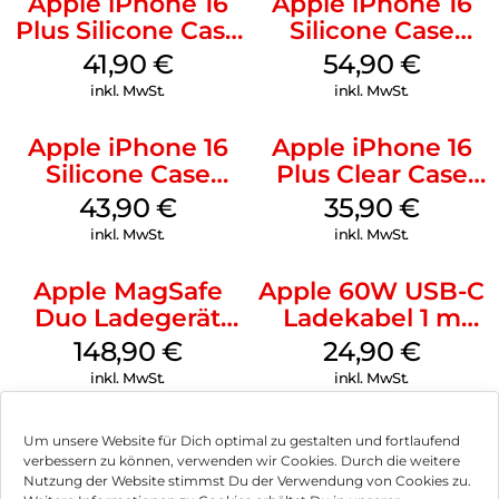
Apple iPhone 16
Apple iPhone 16
Plus Silicone Case
Silicone Case
MagSafe Stone
MagSafe Black
41,90
€
54,90
€
Gray
inkl. MwSt.
inkl. MwSt.
Apple iPhone 16
Apple iPhone 16
Silicone Case
Plus Clear Case
MagSafe Plum
MagSafe
43,90
€
35,90
€
Transparent
inkl. MwSt.
inkl. MwSt.
Apple MagSafe
Apple 60W USB-C
Duo Ladegerät
Ladekabel 1 m
Weiß
Weiß
148,90
€
24,90
€
inkl. MwSt.
inkl. MwSt.
Um unsere Website für Dich optimal zu gestalten und fortlaufend
verbessern zu können, verwenden wir Cookies. Durch die weitere
Nutzung der Website stimmst Du der Verwendung von Cookies zu.