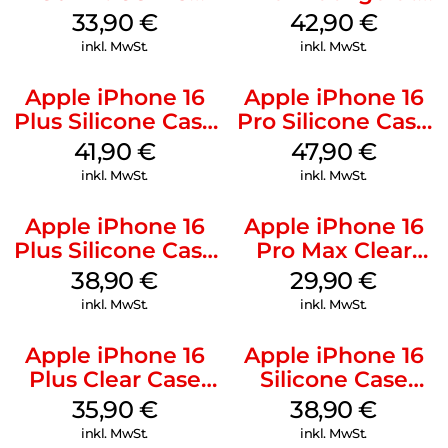
Kabel Weiß
Luna Grey
33,90
€
42,90
€
inkl. MwSt.
inkl. MwSt.
Apple iPhone 16
Apple iPhone 16
Plus Silicone Case
Pro Silicone Case
MagSafe Stone
MagSafe Denim
41,90
€
47,90
€
Gray
inkl. MwSt.
inkl. MwSt.
Apple iPhone 16
Apple iPhone 16
Plus Silicone Case
Pro Max Clear
MagSafe Denim
Case MagSafe
38,90
€
29,90
€
Transparent
inkl. MwSt.
inkl. MwSt.
Apple iPhone 16
Apple iPhone 16
Plus Clear Case
Silicone Case
MagSafe
MagSafe
35,90
€
38,90
€
Transparent
Ultramarine
inkl. MwSt.
inkl. MwSt.