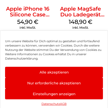
Apple iPhone 16
Apple MagSafe
Silicone Case
Duo Ladegerät
MagSafe Lake
Weiß
54,90
€
148,90
€
Green
inkl. MwSt.
inkl. MwSt.
Um unsere Website für Dich optimal zu gestalten und fortlaufend
verbessern zu können, verwenden wir Cookies. Durch die weitere
Nutzung der Website stimmst Du der Verwendung von Cookies zu.
Impressum
Weitere Informationen zu Cookies erhältst Du in unserer
Datenschutzerklärung.
AGB
Datenschutz
Alle akzeptieren
Vertrag widerrufen
Nur erforderliche akzeptieren
Hinweis zur Batterieentsorgung
Einstellungen anzeigen
Newsletter
Datenschutz
AGB
©
2026
, Brodos AG – All Rights Reserved.