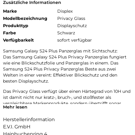
Zusätzliche Informationen
Marke
Displex
Modellbezeichnung
Privacy Glass
Produkttyp
Displayschutz
Farbe
Schwarz
Verfügbarkeit
sofort verfügbar
Samsung Galaxy S24 Plus Panzerglas mit Sichtschutz:
Das Samsung Galaxy S24 Plus Privacy Panzerglas fungiert
wie eine Blickschutzfolie und Panzerglas in einem. Das
Samsung S24 Plus Privacy Panzerglas Beste aus zwei
Welten in einer vereint: Effektiver Blickschutz und den
besten Displayschutz.
Das Privacy Glass verfügt über einen Härtegrad von 10H und
ist damit nicht nur kratz-, bruch-, und stoßfester als
vergleichbare Markenprodukte, sondern übertrifft sogar
Mehr lesen
Saphirglas, das bei Luxusuhren eingesetzt wird und einen
Härtegrad von 9H hat.
Herstellerinformation
Handy-Blickschutzfilter und hochwirksamer 2-Wege
E.V.I. GmbH
Blickschutz:
Hainbuchenring 4