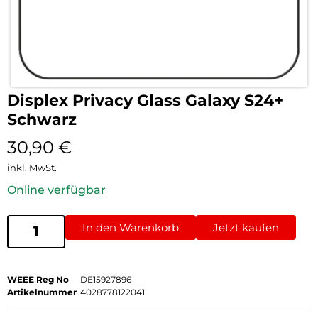
Displex Privacy Glass Galaxy S24+
Schwarz
30,90
€
inkl. MwSt.
Online verfügbar
In den Warenkorb
Jetzt kaufen
WEEE Reg No
DE15927896
Artikelnummer
4028778122041