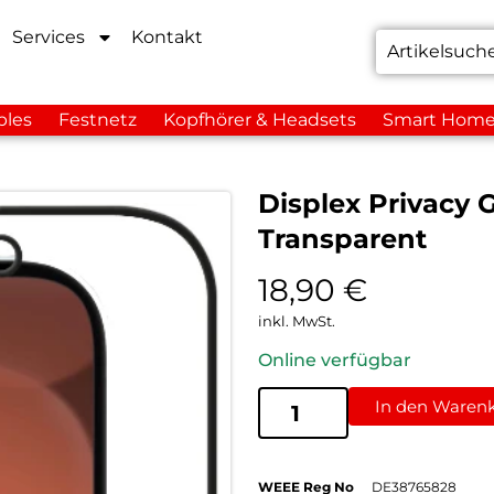
Services
Kontakt
bles
Festnetz
Kopfhörer & Headsets
Smart Hom
Displex Privacy 
Transparent
18,90
€
inkl. MwSt.
Online verfügbar
In den Waren
WEEE Reg No
DE38765828