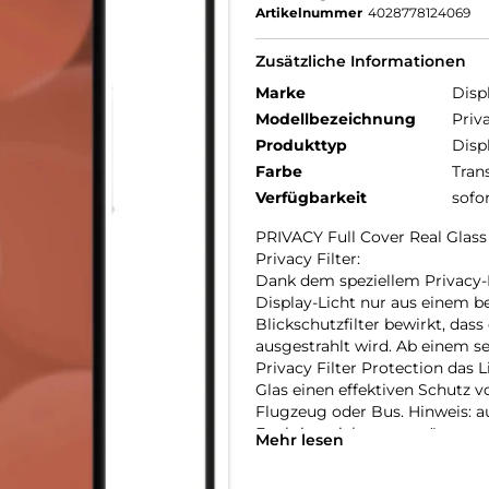
Artikelnummer
4028778124069
Zusätzliche Informationen
Marke
Disp
Modellbezeichnung
Priv
Produkttyp
Disp
Farbe
Tran
Verfügbarkeit
sofo
PRIVACY Full Cover Real Gla
Privacy Filter:
Dank dem speziellem Privacy-Fil
Display-Licht nur aus einem b
Blickschutzfilter bewirkt, dass
ausgestrahlt wird. Ab einem s
Privacy Filter Protection das 
Glas einen effektiven Schutz v
Flugzeug oder Bus. Hinweis: au
Funktion nicht unterstützt we
Mehr lesen
Full Cover bzw. 3D/ Curved Sc