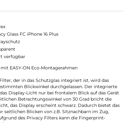
lex
acy Glass FC iPhone 16 Plus
layschutz
sparent
rt verfügbar
ss mit EASY-ON Eco-Montagerahmen
ter, der in das Schutzglas integriert ist, wird das
estimmten Blickwinkel durchgelassen. Der integrierte
 das Display-Licht nur bei frontalem Blick auf das Gerät
eitlichen Betrachtungswinkel von 30 Grad bricht die
Licht, das Display erscheint schwarz. Dadurch bietet das
or seitlichen Blicken von z.B. Sitznachbarn im Zug,
fgrund des Privacy Filters kann die Fingerprint-
rden.
hutzglas: