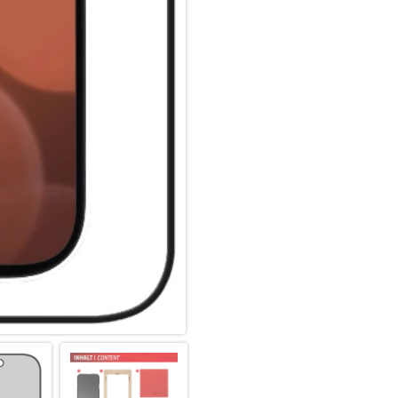
Im Vergleich zu sogenannten 2
Panzergläser (3D/ Curved) nic
Displaybereich ab. Insbesonde
Schutzglas (3D/ Curved), da e
angepasst ist und diese optim
Displaynutzung, ohne störend
Glas- und Kantenhärte:
Das Displex Panzerglas hat ein
bruch-, und stoßfester als ver
hochwertiges Saphirglas (9H), 
bruch- und stoßanfälligste Zo
spezialgehärtet, durch eine m
absorbierenden Kante (bei Full
aufwendige Produktionsverfah
gegen Schläge, Stöße und Bru
Nutzung.
Hüllenfreundlich:
Unser Displex Schutzglas wir
gefertigt und passt somit perf
ultradünn. Somit lassen sich a
Panzerglasfolie benutzen. Du