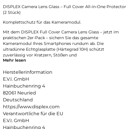
DISPLEX Camera Lens Glass – Full Cover All-in-One Protector
(2 Stück)
Komplettschutz für das Kameramodul.
Mit dem DISPLEX Full Cover Camera Lens Glass – jetzt im
praktischen 2er-Pack – sichern Sie das gesamte
Kameramodul Ihres Smartphones rundum ab. Die
ultradünne Echtglasplatte (Härtegrad 10H) schützt
zuverlässig vor Kratzern, Stößen und
Mehr lesen
Alltagsbeanspruchungen – für brillante Aufnahmen und ein
makelloses Gerätedesign.
Herstellerinformation
Die durchgehende Abdeckung integriert sich nahtlos ins
E.V.I. GmbH
Kameramodul und erhält dank 92% Lichtdurchlässigkeit die
Hainbuchenring 4
volle Bildqualität. Eine High-Tech-Beschichtung schützt vor
82061 Neuried
Fingerabdrücken und Schmutz. Dank des vormontierten
Quick Mount-Systems ist die Montage werkzeuglos, präzise
Deutschland
und blasenfrei – einfach aufsetzen und andrücken.
https://www.displex.com
Verantwortliche für die EU
Mit ihrer millimetergenauen Form ist die Schutzplatte
E.V.I. GmbH
kompatibel mit handelsüblichen Schutzhüllen – für
optimalen Rundumschutz ohne Kompromisse.
Hainbuchenring 4