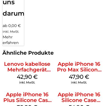
uns
darum!
ab 0,00 €
inkl. MwSt.
Mehr
erfahren
Ähnliche Produkte
Lenovo kabellose
Apple iPhone 16
Mehrfachgerät
Pro Max Silicone
Luna Grey
Case MagSafe
42,90
€
47,90
€
Black
inkl. MwSt.
inkl. MwSt.
Apple iPhone 16
Apple iPhone 16
Plus Silicone Case
Silicone Case
MagSafe Plum
MagSafe Lake