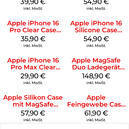
39,90
€
54,90
€
Green
inkl. MwSt.
inkl. MwSt.
Apple iPhone 16
Apple iPhone 16
Pro Clear Case
Silicone Case
MagSafe
MagSafe Black
35,90
€
54,90
€
Transparent
inkl. MwSt.
inkl. MwSt.
Apple iPhone 16
Apple MagSafe
Pro Max Clear
Duo Ladegerät
Case MagSafe
Weiß
29,90
€
148,90
€
Transparent
inkl. MwSt.
inkl. MwSt.
Apple Silikon Case
Apple
mit MagSafe
Feingewebe Case
iPhone 14 Pro
iPhone 15 Pro
57,90
€
61,90
€
(PRODUCT)RED
MagSafe Schwarz
inkl. MwSt.
inkl. MwSt.