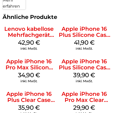
Mehr
erfahren
Ähnliche Produkte
Lenovo kabellose
Apple iPhone 16
Mehrfachgerät
Plus Silicone Case
Luna Grey
MagSafe Stone
42,90
€
41,90
€
Gray
inkl. MwSt.
inkl. MwSt.
Apple iPhone 16
Apple iPhone 16
Pro Max Silicone
Plus Silicone Case
Case MagSafe
MagSafe Plum
34,90
€
39,90
€
Denim
inkl. MwSt.
inkl. MwSt.
Apple iPhone 16
Apple iPhone 16
Plus Clear Case
Pro Max Clear
MagSafe
Case MagSafe
35,90
€
29,90
€
Transparent
Transparent