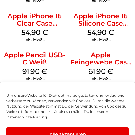
inkl. MwSt.
inkl. MwSt.
Apple iPhone 16
Apple iPhone 16
Clear Case
Silicone Case
MagSafe
MagSafe Lake
54,90
€
54,90
€
Transparent
Green
inkl. MwSt.
inkl. MwSt.
Apple Pencil USB-
Apple
C Weiß
Feingewebe Case
iPhone 15 Pro
91,90
€
61,90
€
MagSafe Schwarz
inkl. MwSt.
inkl. MwSt.
Um unsere Website für Dich optimal zu gestalten und fortlaufend
verbessern zu können, verwenden wir Cookies. Durch die weitere
Nutzung der Website stimmst Du der Verwendung von Cookies zu.
Impressum
Weitere Informationen zu Cookies erhältst Du in unserer
Datenschutzerklärung.
AGB
Datenschutz
Alle akzeptieren