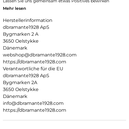
Lassen Sie uns gemeinsam etwas Positives bewirken
Mehr lesen
ZERTIFIZIERTER RECYCLINGKUNSTSTOF:
Herstellerinformation
Wir verwenden ausschließlich GRS zertifizierten
Recyclingkunststoff. So können wir mit Sicherheit wissen,
dbramante1928 ApS
dass unsere Produkte so sind, wie wir sie bewerben
Bygmarken 2 A
3650 Oelstykke
AUSSEN SCHLANK, INNEN GROSSZÜGIG:
Dänemark
Diese Hülle schützt nicht nur Ihr Smartphone. Sie ist auch
webshop@dbramante1928.com
ein Portemonnaie mit Platz für bis zu 3 Karten.
https://dbramante1928.com
KICKSTAND-FUNKTION :
Verantwortliche für die EU
dbramante1928 ApS
Verfügt über eine klappbare Rückseite für freihändiges und
Bygmarken 2A
horizontales Videoschauen.
3650 Oelstykke
Dänemark
info@dbramante1928.com
https://dbramante1928.com