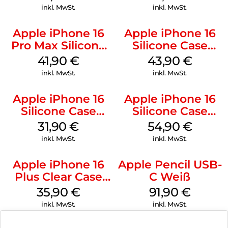
inkl. MwSt.
inkl. MwSt.
Apple iPhone 16
Apple iPhone 16
Pro Max Silicone
Silicone Case
Case MagSafe
MagSafe Plum
41,90
€
43,90
€
Ultramarine
inkl. MwSt.
inkl. MwSt.
Apple iPhone 16
Apple iPhone 16
Silicone Case
Silicone Case
MagSafe Fuchsia
MagSafe Lake
31,90
€
54,90
€
Green
inkl. MwSt.
inkl. MwSt.
Apple iPhone 16
Apple Pencil USB-
Plus Clear Case
C Weiß
MagSafe
35,90
€
91,90
€
Transparent
inkl. MwSt.
inkl. MwSt.