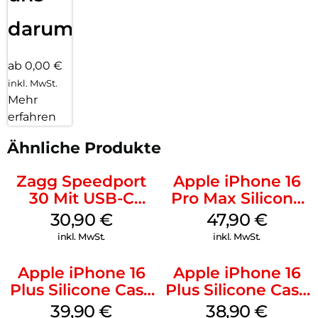
darum!
ab 0,00 €
inkl. MwSt.
Mehr
erfahren
Ähnliche Produkte
Zagg Speedport
Apple iPhone 16
30 Mit USB-C
Pro Max Silicone
Kabel Weiß
Case MagSafe
30,90
€
47,90
€
Black
inkl. MwSt.
inkl. MwSt.
Apple iPhone 16
Apple iPhone 16
Plus Silicone Case
Plus Silicone Case
MagSafe Plum
MagSafe Denim
39,90
€
38,90
€