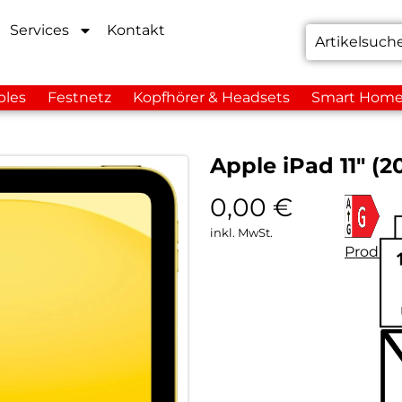
Services
Kontakt
bles
Festnetz
Kopfhörer & Headsets
Smart Hom
Apple iPad 11″ (2
0,00
€
inkl. MwSt.
Produkt