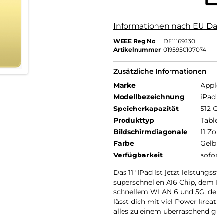
Informationen nach EU Da
WEEE Reg No
DE11169330
Artikelnummer
0195950107074
Zusätzliche Informationen
Marke
Appl
Modellbezeichnung
iPad 
Speicherkapazität
512 
Produkttyp
Tabl
Bildschirmdiagonale
11 Zo
Farbe
Gelb
Verfügbarkeit
sofo
Das 11″ iPad ist jetzt leistungs
superschnellen A16 Chip, dem L
schnellem WLAN 6 und 5G, dem
lässt dich mit viel Power krea
alles zu einem überraschend g