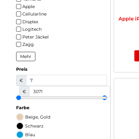
Apple
Cellularline
Apple i
Displex
Logitech
Peter Jäckel
Zagg
Mehr
Preis
€
€
Farbe
Beige, Gold
Schwarz
Blau