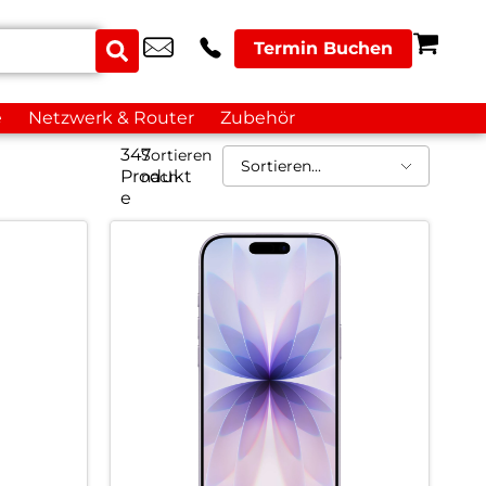
Termin Buchen
e
Netzwerk & Router
Zubehör
347
Sortieren
Produkt
nach
e