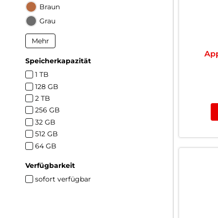
Braun
Grau
Mehr
App
Speicherkapazität
1 TB
128 GB
2 TB
256 GB
32 GB
512 GB
64 GB
Verfügbarkeit
sofort verfügbar