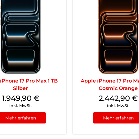
iPhone 17 Pro Max 1 TB
Apple iPhone 17 Pro M
Silber
Cosmic Orange
1.949,90
€
2.442,90
€
inkl. MwSt.
inkl. MwSt.
Mehr erfahren
Mehr erfahren