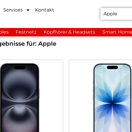
Services
Kontakt
bles
Festnetz
Kopfhörer & Headsets
Smart Hom
ebnisse für:
Apple