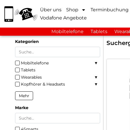
Über uns
Shop
Terminbuchung
Vodafone Angebote
Mobiltelefone
Tablets
Weara
Kategorien
Sucherg
Mobiltelefone
Tablets
Wearables
Kopfhörer & Headsets
Mehr
Marke
4Smarts